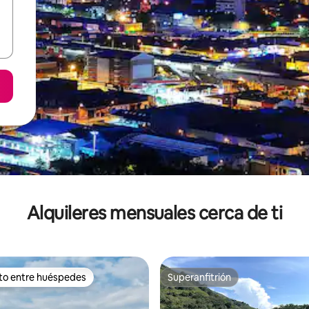
Alquileres mensuales cerca de ti
ito entre huéspedes
Superanfitrión
 entre huéspedes preferido
Superanfitrión