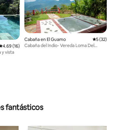
Cabaña en El Guamo
Calificación promed
5 (32)
Cabaña del Indio- Vereda Loma Del
Calificación promedio: 4.69 de 5, 16 reseñas
4.69 (16)
Guamo- Titiribi
 y vista
s fantásticos