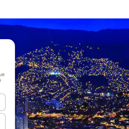
que
o
n las teclas de flecha hacia arriba y hacia abajo o explora con el tact