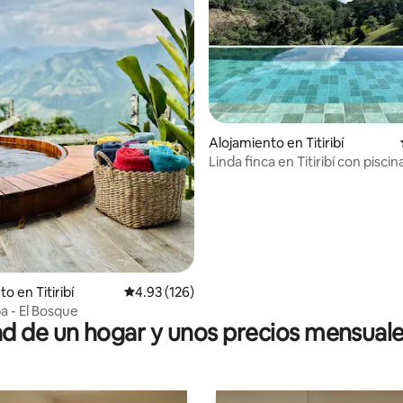
: 4.71 de 5, 7 reseñas
Alojamiento en Titiribí
Linda finca en Titiribí con piscina
o en Titiribí
Calificación promedio: 4.93 de 5, 126 reseñas
4.93 (126)
a - El Bosque
 de un hogar y unos precios mensuale