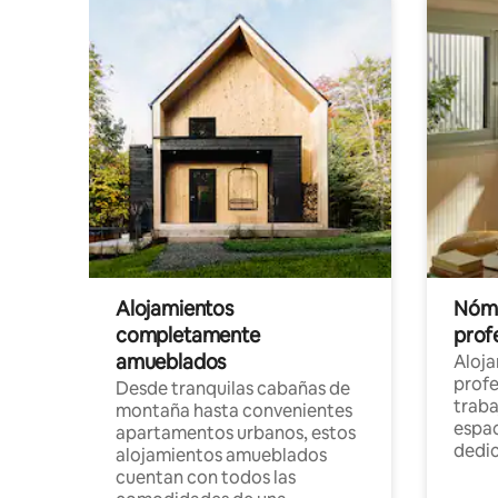
Alojamientos
Nóma
completamente
profe
amueblados
Aloj
profe
Desde tranquilas cabañas de
traba
montaña hasta convenientes
espac
apartamentos urbanos, estos
dedi
alojamientos amueblados
cuentan con todos las