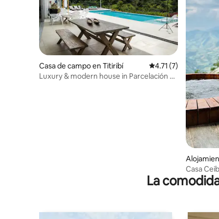
Casa de campo en Titiribí
Calificación promedio
4.71 (7)
Luxury & modern house in Parcelación La
Siria
Alojamient
Casa Ceib
La comodidad