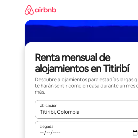
Omite
el
contenido
Renta mensual de
alojamientos en Titiribí
Descubre alojamientos para estadías largas 
te harán sentir como en casa durante un mes 
más.
Ubicación
Cuando los resultados estén disponibles, navega co
Llegada