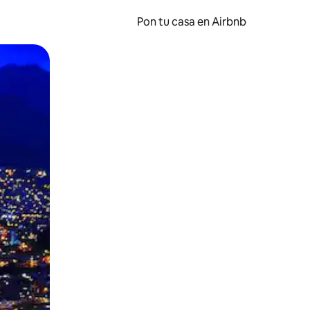
Pon tu casa en Airbnb
o o desliza el dedo.