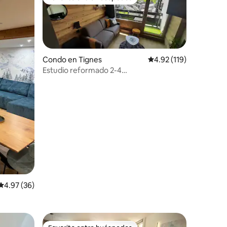
rido
Favorito entre huéspedes
Condo en Tignes
Calificación promedio: 
4.92 (119)
Estudio reformado 2-4
personas/Balcon/Sur/MyTignes
Calificación promedio: 4.97 de 5, 36 reseñas
4.97 (36)