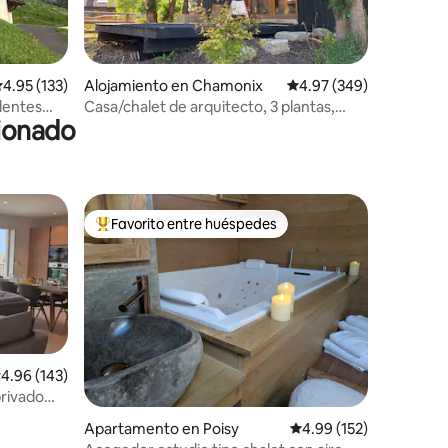
alificación promedio: 4.95 de 5, 133 reseñas
4.95 (133)
Alojamiento en Chamonix
Calificación promedio: 
4.97 (349)
elentes
Casa/chalet de arquitecto, 3 plantas,
cionado
vistas al Mont Blanc
Favorito entre huéspedes
Favorito entre huéspedes preferido
alificación promedio: 4.96 de 5, 143 reseñas
4.96 (143)
rivado
Apartamento en Poisy
Calificación promedio: 
4.99 (152)