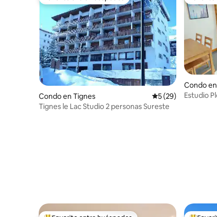
Favorito entre huéspedes
Favorito
Condo en
Estudio Pl
Condo en Tignes
Calificación promed
5 (29)
Netflix
Tignes le Lac Studio 2 personas Sureste