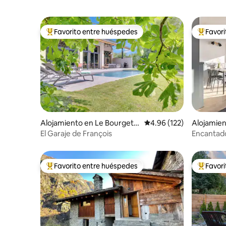
Favorito entre huéspedes
Favor
Favorito entre huéspedes preferido
Favorito
Alojamiento en Le Bourget-
Calificación promedio: 
4.96 (122)
Alojamien
du-Lac
El Garaje de François
Encantador
Favorito entre huéspedes
Favor
Favorito entre huéspedes preferido
Favorito