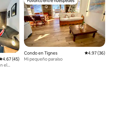
Favorito entre huéspedes
Favorito entre huéspedes
Condo en Tignes
Calificación promedio:
4.97 (36)
Mi pequeño paraíso
Calificación promedio: 4.67 de 5, 45 reseñas
4.67 (45)
n el