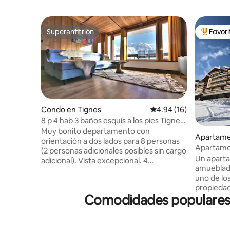
Superanfitrión
Favor
Superanfitrión
Favorito
Condo en Tignes
Calificación promedio:
4.94 (16)
8 p 4 hab 3 baños esquís a los pies Tignes
le LAC
Muy bonito departamento con
Apartame
orientación a dos lados para 8 personas
Apartamen
(2 personas adicionales posibles sin cargo
1800 Les 
Un apart
adicional). Vista excepcional. 4
amueblado
dormitorios, 3 baños. Balneoterapia,
uno de los
sauna de infrarrojos y ducha de vapor.
propiedad
Sexto piso con ascensor en Bec Rouge.
Comodidades populares e
en la cas
Con los esquís puestos, salida del edificio
adicional separado.
hacia la pista de esquí para principiantes.
fantástic
Acceso directo al telesilla de Palafour /
metros de 
telecabina de Tovière (Val d'Isère y