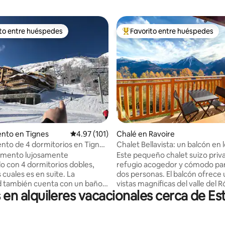
ito entre huéspedes
Favorito entre huéspedes
 entre huéspedes preferido
Favorito entre huéspedes prefe
 4.94 de 5, 16 reseñas
nto en Tignes
Calificación promedio: 4.97 de 5, 101 reseñas
4.97 (101)
Chalé en Ravoire
to de 4 dormitorios en Tignes
Chalet Bellavista: un balcón en 
Boisses (esquí)
suizos
amento lujosamente
Este pequeño chalet suizo priv
 con 4 dormitorios dobles,
refugio acogedor y cómodo par
 cuales es en suite. La
dos personas. El balcón ofrece
 también cuenta con un baño
vistas magníficas del valle del 
n alquileres vacacionales cerca de Est
a con inodoro y un inodoro
de los Alpes suizos de Valais. Ideal para
 El apartamento está
los amantes de la naturaleza o 
amente ubicado a unos 100
que simplemente quieren esca
la parte inferior de la
relajarse y respirar el aire de l