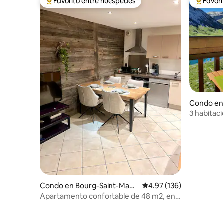
Favorito entre huéspedes
Favor
Favorito entre huéspedes preferido
Favorito
Condo en
3 habitac
completa
Condo en Bourg-Saint-Mauri
Calificación promedio: 
4.97 (136)
ce
Apartamento confortable de 48 m2, en
el centro de la ciudad + garaje cerrado