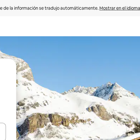
e de la información se tradujo automáticamente. 
Mostrar en el idioma
n las teclas de flecha hacia arriba y hacia abajo o explora con el tact