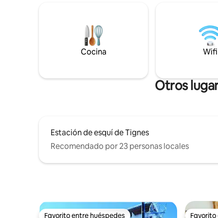
telecabin
Tignes), abierto a peatones y bicicletas
una pista
de montaña en verano. Comercios y ESF
mágica gra
en las inmediaciones. Wifi, tres
Aparcamie
televisores grandes conectados, 200
Acceso a l
canales. Completamente renovado a
Cocina
Wifi
en tempor
finales de 2020.
Santa). También ofrecemos un
apartamen
Otros lugar
Estación de esquí de Tignes
Recomendado por 23 personas locales
Favorito entre huéspedes
Favorito