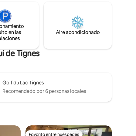
El apartamento está a 200 metros de las
 por la
tiendas y restaurantes, y a 350 metros de
raquetas
las pistas, con vistas al lago y a las
do en
montañas. Desde Val Claret se puede
ionamiento
istas de
acceder a Val d'Isere, al glaciar y a Tignes
ito en las
Aire acondicionado
 unos 30
Le Lac. El precio incluye ropa de cama y
alaciones
camas hechas a tu llegada.
uí de Tignes
Golf du Lac Tignes
Recomendado por 6 personas locales
Favorito entre huéspedes