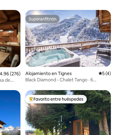
Superanfitrión
rido
Superanfitrión
Alojamiento en Tignes
Calificación prom
5 (4)
alificación promedio: 4.96 de 5, 276 reseñas
4.96 (276)
Black Diamond - Chalet Tango · 6
sa de
habitaciones / 14 personas
Favorito entre huéspedes
rido
Favorito entre huéspedes preferido