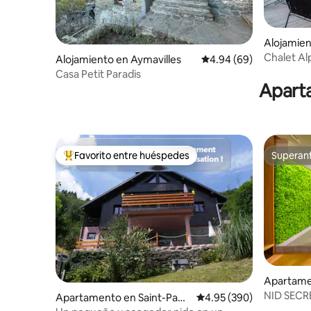
Alojamie
Chalet Alp
Alojamiento en Aymavilles
Calificación promedio:
4.94 (69)
Terraza | 
Casa Petit Paradis
Aparta
Favorito entre huéspedes
Superanf
Favorito entre huéspedes preferido
Superanf
Apartame
NID SECR
Apartamento en Saint-Paul-
Calificación promedio: 
4.95 (390)
sur-Isère