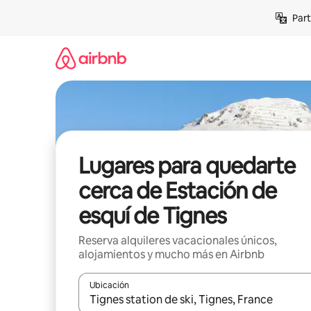
Omite
Part
el
contenido
Lugares para quedarte
cerca de Estación de
esquí de Tignes
Reserva alquileres vacacionales únicos,
alojamientos y mucho más en Airbnb
Ubicación
Cuando los resultados estén disponibles, navega co