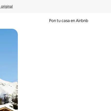
 original
Pon tu casa en Airbnb
o o desliza el dedo.