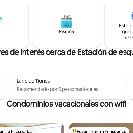
a «Les Boisses». También hay
suiza. El chalet actúa como punto de
 de guardería con alfombra
partida para paseos o caminatas
tuita justo fuera del edificio.
montaña, paseos en bicicleta, 
nto subterráneo para 1 coche.
de nieve o incluso esquí de fon
Estac
a piscina y al complejo de ocio
invierno. Se puede llegar a las p
Piscina
gratu
ada alta (Navidad - Semana
esquí y a los baños termales en
inst
minutos en coche.
to para 4 personas.
es de interés cerca de Estación de esq
Lago de Tignes
Recomendado por 9 personas locales
Condominios vacacionales con wifi
 entre huéspedes
Favorito entre huéspedes