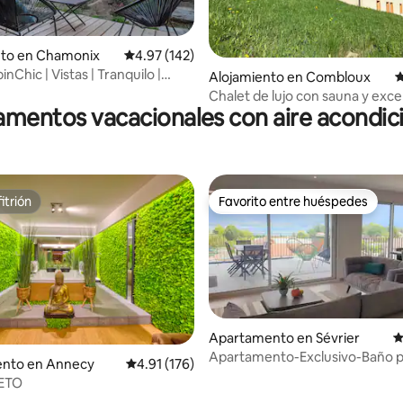
nto en Chamonix
Calificación promedio: 4.97 de 5, 142 reseñas
4.97 (142)
inChic | Vistas | Tranquilo |
 4.94 de 5, 69 reseñas
Alojamiento en Combloux
C
Escritorios
Chalet de lujo con sauna y exc
mentos vacacionales con aire acondi
vistas
itrión
Favorito entre huéspedes
itrión
Favorito entre huéspedes
Apartamento en Sévrier
C
Apartamento-Exclusivo-Baño p
nto en Annecy
Calificación promedio: 4.91 de 5, 176 reseñas
4.91 (176)
con bañera-Vist
ETO
4.95 de 5, 390 reseñas