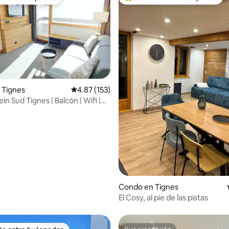
 entre huéspedes
Favorito entre huéspedes prefe
 Tignes
Calificación promedio: 4.87 de 5, 153 reseñas
4.87 (153)
ein Sud Tignes | Balcón | Wifi |
io: 5 de 5, 29 reseñas
Condo en Tignes
El Cosy, al pie de las pistas