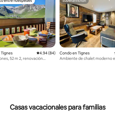
ito entre huéspedes
Superanfitrión
 entre huéspedes preferido
Superanfitrión
 Tignes
Calificación promedio: 4.94 de 5, 84 reseñas
4.94 (84)
Condo en Tignes
iones, 52 m 2, renovación
Ambiente de chalet moderno e
.
corazón de Tignes Le Lac
4.97 de 5, 136 reseñas
Casas vacacionales para familias