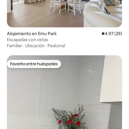
Alojamiento en Emu Park
Calificación p
4.97 (29)
Escapadas con vistas
Familiar
·
Ubicación
·
Peatonal
Favorito entre huéspedes
Favorito entre huéspedes