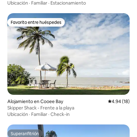
Ubicación
·
Familiar
·
Estacionamiento
Favorito entre huéspedes
Favorito entre huéspedes
Alojamiento en Cooee Bay
Calificación 
4.94 (18)
Skipper Shack - Frente a la playa
Ubicación
·
Familiar
·
Check-in
Superanfitrión
Superanfitrión