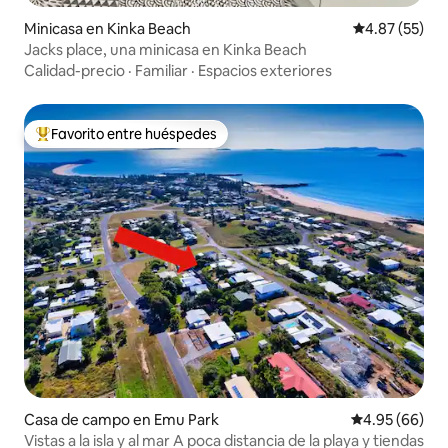
Minicasa en Kinka Beach
Calificación 
4.87 (55)
Jacks place, una minicasa en Kinka Beach
Calidad-precio
·
Familiar
·
Espacios exteriores
Favorito entre huéspedes
Favorito entre huéspedes preferido
Casa de campo en Emu Park
Calificación p
4.95 (66)
Vistas a la isla y al mar A poca distancia de la playa y tiendas