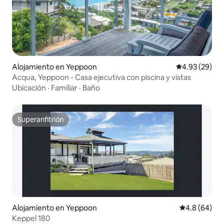
Alojamiento en Yeppoon
Calificación p
4.93 (29)
Acqua, Yeppoon - Casa ejecutiva con piscina y vistas
Ubicación
·
Familiar
·
Baño
Superanfitrión
Superanfitrión
Alojamiento en Yeppoon
Calificación 
4.8 (64)
Keppel 180