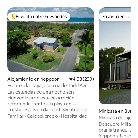
Favorito entre huéspedes
Favorito entre h
Favorito entre huéspedes preferido
Favorito entre h
Alojamiento en Yeppoon
Calificación promedio: 4.93 de 5
4.93 (299)
Frente a la playa, esquina de Todd Ave y
Kean St.
Las estancias de una noche son
bienvenidas en esta casa recién
reformada frente a la playa en la
prestigiosa avenida Todd. Sin otras casas
Minicasa en Bung
entre tú y el mar, está a 3 minutos a pie
Familiar
·
Calidad-precio
·
Hospitalidad
Minicasa de lujo e
de la playa abierta de Farnborough.
Descubre Milfarr
Situada al final de una calle sin salida, la
granja tranquila a 
casa es perfecta para familias, aquellos
Yeppoon. Ubicado 