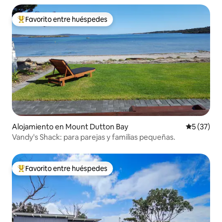
Favorito entre huéspedes
Favorito entre huéspedes preferido
Alojamiento en Mount Dutton Bay
Calificaci
5 (37)
Vandy's Shack: para parejas y familias pequeñas.
Favorito entre huéspedes
Favorito entre huéspedes preferido