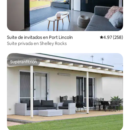
Suite de invitados en Port Lincoln
Calificación pr
4.97 (258)
Suite privada en Shelley Rocks
Superanfitrión
Superanfitrión