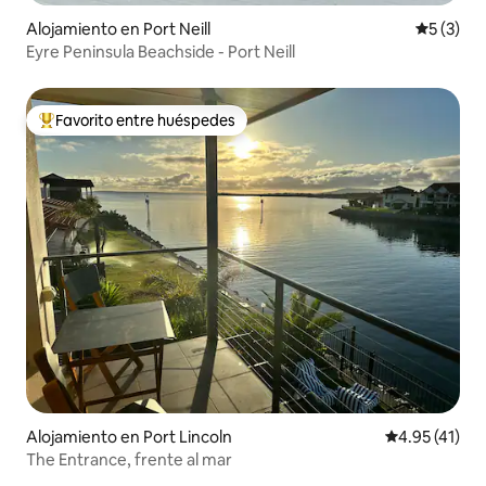
Alojamiento en Port Neill
Calificac
5 (3)
Eyre Peninsula Beachside - Port Neill
Favorito entre huéspedes
Favorito entre huéspedes preferido
Alojamiento en Port Lincoln
Calificación 
4.95 (41)
The Entrance, frente al mar