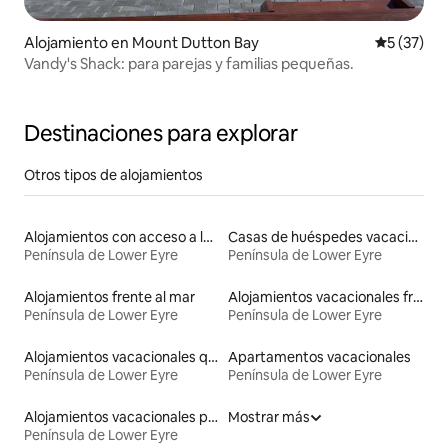
Alojamiento en Mount Dutton Bay
Calificaci
5 (37)
Vandy's Shack: para parejas y familias pequeñas.
Destinaciones para explorar
Otros tipos de alojamientos
Alojamientos con acceso a la playa
Casas de huéspedes vacacionales
Península de Lower Eyre
Península de Lower Eyre
Alojamientos frente al mar
Alojamientos vacacionales frente a la playa
Península de Lower Eyre
Península de Lower Eyre
Alojamientos vacacionales que admiten mascotas
Apartamentos vacacionales
Península de Lower Eyre
Península de Lower Eyre
Alojamientos vacacionales para familias
Mostrar más
Península de Lower Eyre