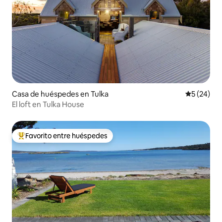
Casa de huéspedes en Tulka
Calificaci
5 (24)
El loft en Tulka House
Favorito entre huéspedes
Favorito entre huéspedes preferido