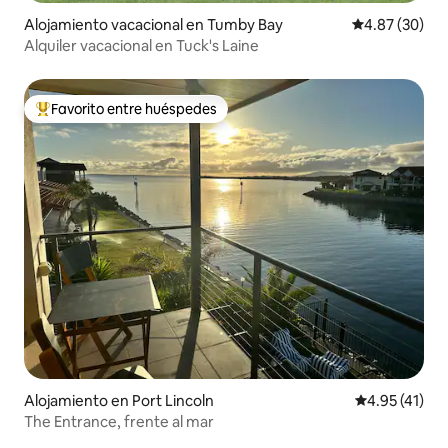
Alojamiento vacacional en Tumby Bay
Calificación p
4.87 (30)
Alquiler vacacional en Tuck's Laine
Favorito entre huéspedes
Favorito entre huéspedes preferido
Alojamiento en Port Lincoln
Calificación 
4.95 (41)
The Entrance, frente al mar