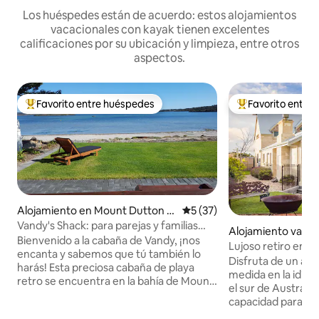
Los huéspedes están de acuerdo: estos alojamientos
vacacionales con kayak tienen excelentes
calificaciones por su ubicación y limpieza, entre otros
aspectos.
Favorito entre huéspedes
Favorito entre
Favorito entre huéspedes preferido
Favorito entre hu
Alojamiento en Mount Dutton B
Calificación promedio: 5 de 
5 (37)
ay
Vandy's Shack: para parejas y familias
Alojamiento vacac
pequeñas.
Bienvenido a la cabaña de Vandy, ¡nos
lka
Lujoso retiro en u
encanta y sabemos que tú también lo
Disfruta de un alo
harás! Esta preciosa cabaña de playa
medida en la idílic
retro se encuentra en la bahía de Mount
el sur de Australia
Dutton, en la península de Lower Eyre, y
capacidad para 14
es absolutamente frente a la playa.
dormitorios, inclu