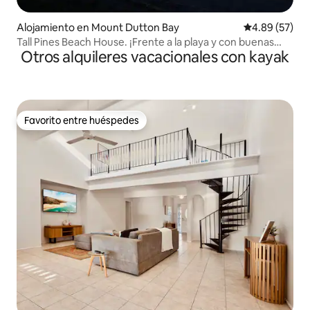
Alojamiento en Mount Dutton Bay
Calificación p
4.89 (57)
Tall Pines Beach House. ¡Frente a la playa y con buenas
Otros alquileres vacacionales con kayak
evaluaciones!
Favorito entre huéspedes
Favorito entre huéspedes