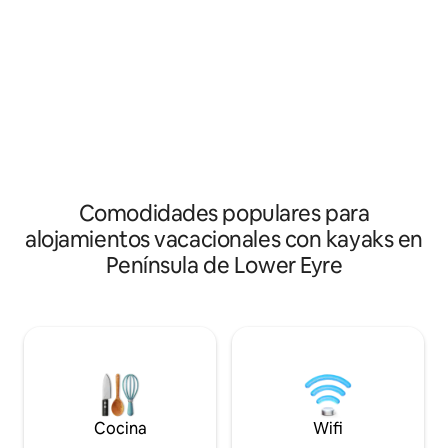
Generaciones de nuestra familia han
cuenta con una sal
crecido y pasado las vacaciones en esta
abierta con una c
zona y tenemos muchos recuerdos
gran cocina y un 
especiales. Realmente es el destino de
todo con vistas espec
vacaciones perfecto para parejas y
House está diseña
familias pequeñas con todo lo necesario
sumerjas en la natu
para un ambiente de vacaciones en una
arena, la serenida
cabaña con todas las comodidades
caminar, pistas pa
modernas. Los huéspedes se refieren a
explorar, playas p
la cabaña de Vandy como una joya
relajarse con lo m
oculta.
tiene para ofrecer
Comodidades populares para
alojamientos vacacionales con kayaks en
Península de Lower Eyre
Cocina
Wifi