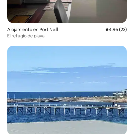
Alojamiento en Port Neill
Calificación p
4.96 (23)
El refugio de playa