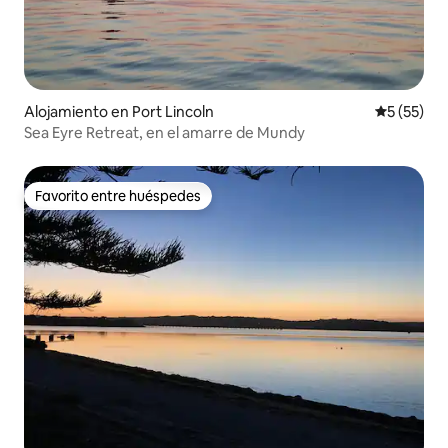
Alojamiento en Port Lincoln
Calificaci
5 (55)
Sea Eyre Retreat, en el amarre de Mundy
Favorito entre huéspedes
Favorito entre huéspedes