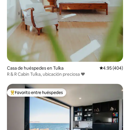
Casa de huéspedes en Tulka
Calificación pr
4.95 (404)
R & R Cabin Tulka, ubicación preciosa ❤️
Favorito entre huéspedes
Favorito entre huéspedes preferido