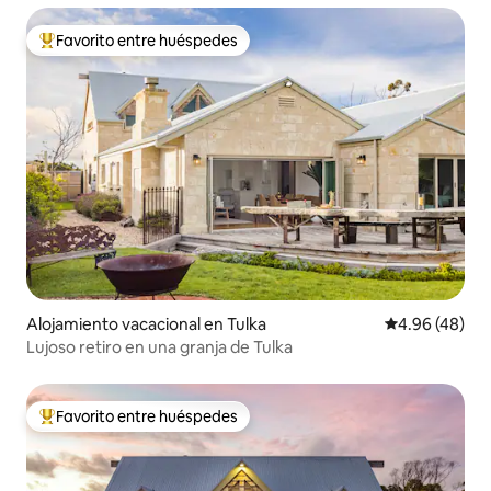
Favorito entre huéspedes
Favorito entre huéspedes preferido
Alojamiento vacacional en Tulka
Calificación p
4.96 (48)
Lujoso retiro en una granja de Tulka
Favorito entre huéspedes
Favorito entre huéspedes preferido