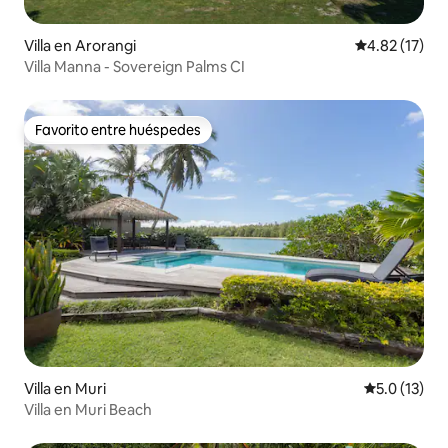
Villa en Arorangi
Calificación 
4.82 (17)
Villa Manna - Sovereign Palms CI
Favorito entre huéspedes
Favorito entre huéspedes
Villa en Muri
Calificación
5.0 (13)
Villa en Muri Beach