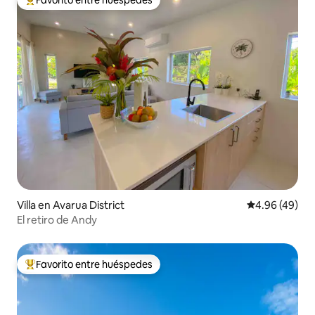
Favorito entre huéspedes
Favorito entre huéspedes preferido
Villa en Avarua District
Calificación p
4.96 (49)
El retiro de Andy
Favorito entre huéspedes
Favorito entre huéspedes preferido