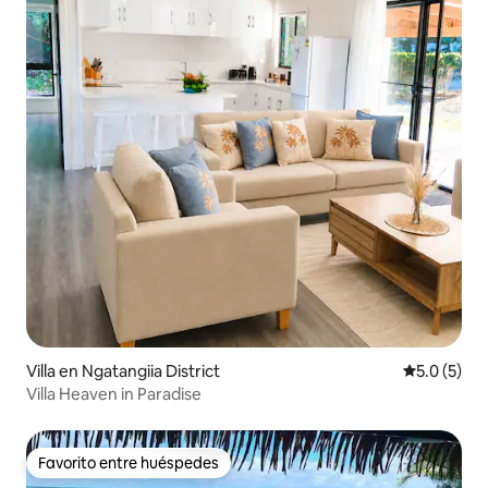
Villa en Ngatangiia District
Calificació
5.0 (5)
Villa Heaven in Paradise
Favorito entre huéspedes
Favorito entre huéspedes