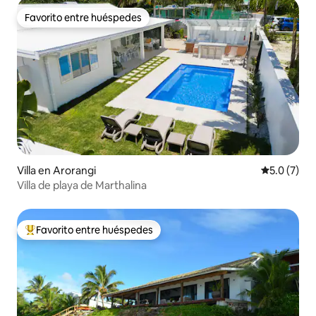
Favorito entre huéspedes
Favorito entre huéspedes
Villa en Arorangi
Calificació
5.0 (7)
Villa de playa de Marthalina
Favorito entre huéspedes
Favorito entre huéspedes preferido