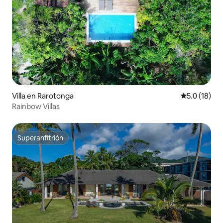
Villa en Rarotonga
Calificación
5.0 (18)
Rainbow Villas
Superanfitrión
Superanfitrión