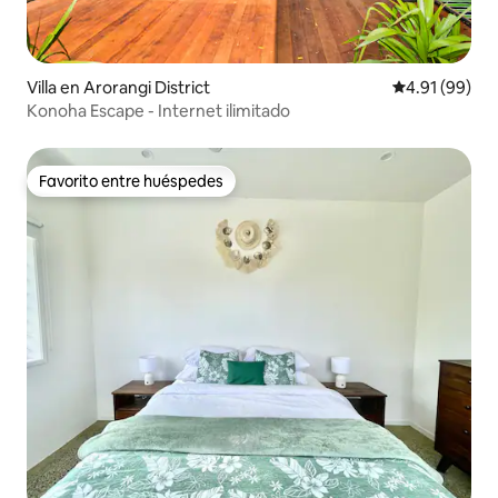
Villa en Arorangi District
Calificación 
4.91 (99)
Konoha Escape - Internet ilimitado
Favorito entre huéspedes
Favorito entre huéspedes