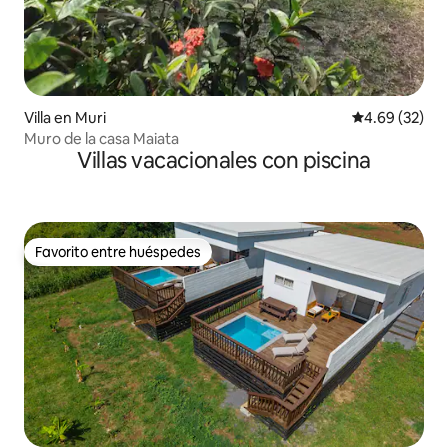
Villa en Muri
Calificación p
4.69 (32)
Muro de la casa Maiata
Villas vacacionales con piscina
Favorito entre huéspedes
Favorito entre huéspedes