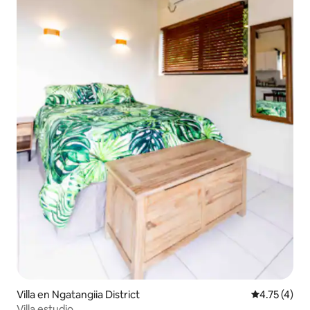
Villa en Ngatangiia District
Calificación
4.75 (4)
Villa estudio