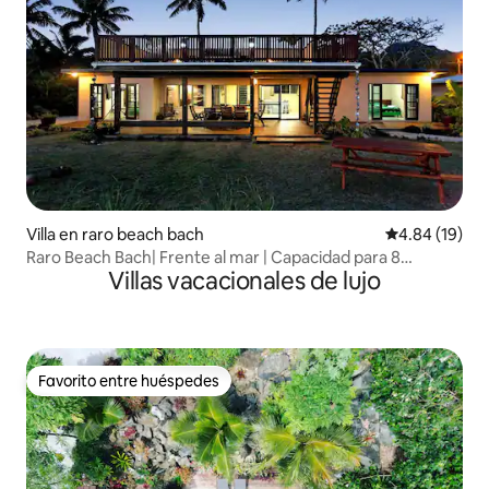
Villa en raro beach bach
Calificación 
4.84 (19)
Raro Beach Bach| Frente al mar | Capacidad para 8
Villas vacacionales de lujo
huéspedes
Favorito entre huéspedes
Favorito entre huéspedes