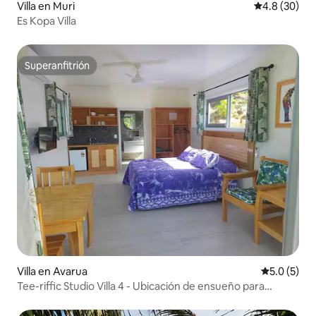
Villa en Muri
Calificación
4.8 (30)
Es Kopa Villa
Superanfitrión
Superanfitrión
Villa en Avarua
Calificació
5.0 (5)
Tee-riffic Studio Villa 4 - Ubicación de ensueño para
golfistas