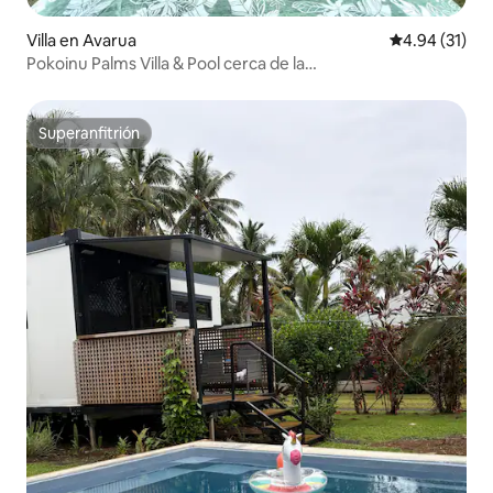
Villa en Avarua
Calificación 
4.94 (31)
Pokoinu Palms Villa & Pool cerca de la
ciudad/playa/aeropuerto
Superanfitrión
Superanfitrión