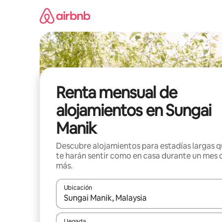
Omite
el
contenido
Renta mensual de
alojamientos en Sungai
Manik
Descubre alojamientos para estadías largas 
te harán sentir como en casa durante un mes 
más.
Ubicación
Cuando los resultados estén disponibles, navega co
Llegada