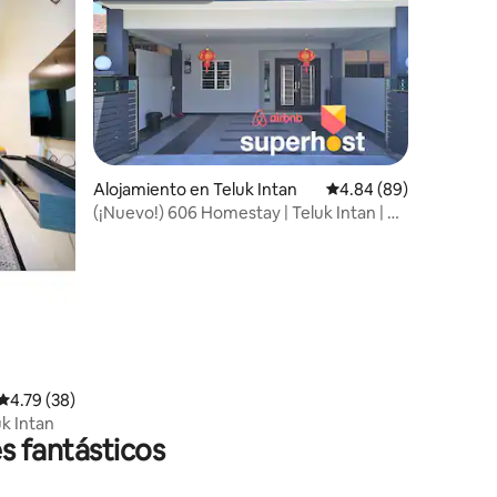
Alojamiento en Teluk Intan
Calificación promedio:
4.84 (89)
(¡Nuevo!) 606 Homestay | Teluk Intan | A
5 minutos de la ciudad
Calificación promedio: 4.79 de 5, 38 reseñas
4.79 (38)
k Intan
s fantásticos