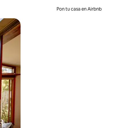
Pon tu casa en Airbnb
o o desliza el dedo.