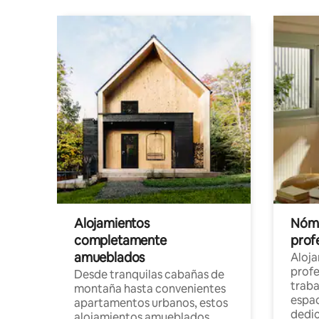
Alojamientos
Nóma
completamente
profe
amueblados
Aloj
profe
Desde tranquilas cabañas de
traba
montaña hasta convenientes
espac
apartamentos urbanos, estos
dedi
alojamientos amueblados