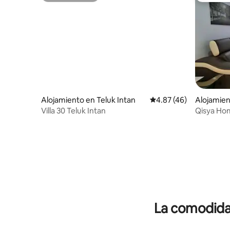
Alojamiento en Teluk Intan
Calificación promedio:
4.87 (46)
Alojamien
Villa 30 Teluk Intan
Qisya Hom
La comodidad