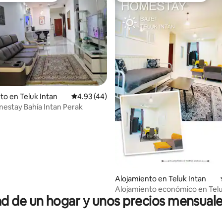
 4.87 de 5, 46 reseñas
to en Teluk Intan
Calificación promedio: 4.93 de 5, 44 reseñas
4.93 (44)
estay Bahía Intan Perak
Alojamiento en Teluk Intan
Alojamiento económico en Telu
 de un hogar y unos precios mensuale