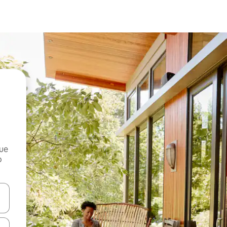
que
o
n las teclas de flecha hacia arriba y hacia abajo o explora con el tact