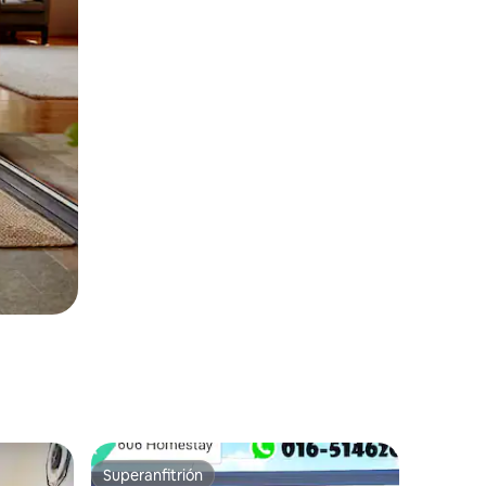
Superanfitrión
Superanfitrión