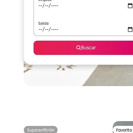
Salida
Buscar
Superanfitrión
Favorito
Superanfitrión
Favorito