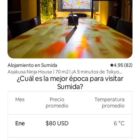
Alojamiento en Sumida
Calificación p
4.95 (82)
Asakusa Ninja House | 70 m2 | ¡A 5 minutos de Tokyo
¿Cuál es la mejor época para visitar
Skytree!
Sumida?
Mes
Precio
Temperatura
promedio
promedio
Ene
$80 USD
6 °C