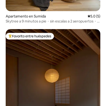
Apartamento en Sumida
Calificació
5.0 (5)
Skytree a 9 minutos a pie・sin escalas a 2 aeropuertos・2
habitaciones
Favorito entre huéspedes
Favorito entre huéspedes preferido