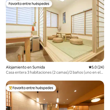
Favorito entre huéspedes
Favorito entre huéspedes
Alojamiento en Sumida
Calificación
5.0 (24)
Casa entera 3 habitaciones (2 camas)/2 baños (uno en el
segundo piso)
Favorito entre huéspedes
Favorito entre huéspedes preferido