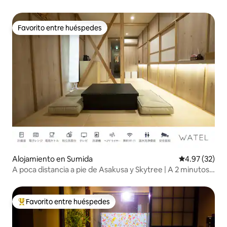
A 9 minutos de Asakusa| Estacionamiento gratuito| A
2 paradas de la estación Skytree (6 minutos)| Capacidad
para 8 personas
Favorito entre huéspedes
Favorito entre huéspedes
Alojamiento en Sumida
Calificación 
4.97 (32)
A poca distancia a pie de Asakusa y Skytree | A 2 minutos
de la estación | Casa tradicional japonesa privada | Estancia
en Tokio para familias y grupos
Favorito entre huéspedes
Favorito entre huéspedes preferido