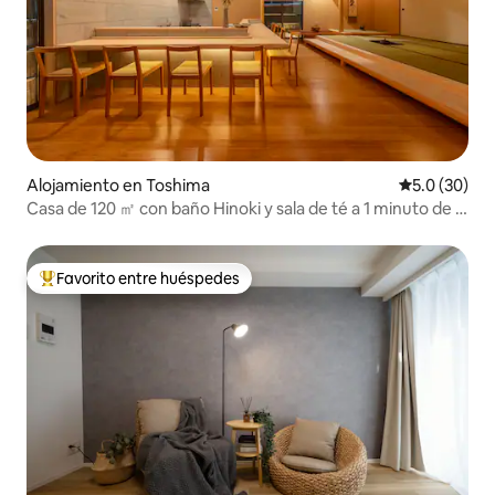
Alojamiento en Toshima
Calificación
5.0 (30)
Casa de 120 ㎡ con baño Hinoki y sala de té a 1 minuto de la
estación
Favorito entre huéspedes
Favorito entre huéspedes preferido