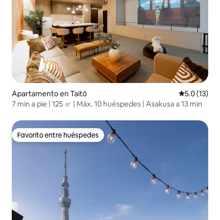
Apartamento en Taitō
Calificación
5.0 (13)
7 min a pie | 125 ㎡ | Máx. 10 huéspedes | Asakusa a 13 min
Favorito entre huéspedes
Favorito entre huéspedes