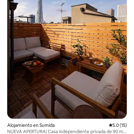
Alojamiento en Sumida
Calificación
5.0 (15)
NUEVA APERTURA| Casa independiente privada de 90 m²|