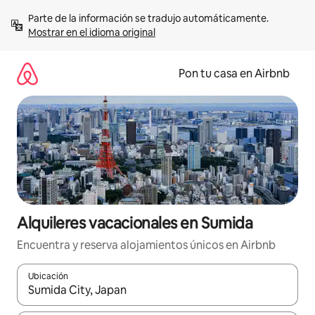
Omite
Parte de la información se tradujo automáticamente. 
el
Mostrar en el idioma original
contenido
Pon tu casa en Airbnb
Alquileres vacacionales en Sumida
Encuentra y reserva alojamientos únicos en Airbnb
Ubicación
Cuando los resultados estén disponibles, navega con las teclas d