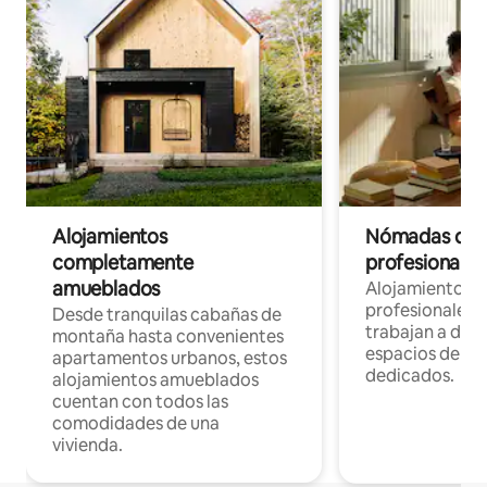
Alojamientos
Nómadas digit
completamente
profesionales 
amueblados
Alojamientos 
profesionales 
Desde tranquilas cabañas de
trabajan a dist
montaña hasta convenientes
espacios de tr
apartamentos urbanos, estos
dedicados.
alojamientos amueblados
cuentan con todos las
comodidades de una
vivienda.