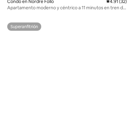
Condo en Nordre Follo
Calificación 
4.91 (32)
Apartamento moderno y céntrico a 11 minutos en tren de
Oslo S
Superanfitrión
Superanfitrión