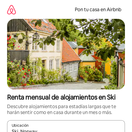
Omite
el
Pon tu casa en Airbnb
contenido
Renta mensual de alojamientos en Ski
Descubre alojamientos para estadías largas que te
harán sentir como en casa durante un mes o más.
Ubicación
Cuando los resultados estén disponibles, navega con las teclas d