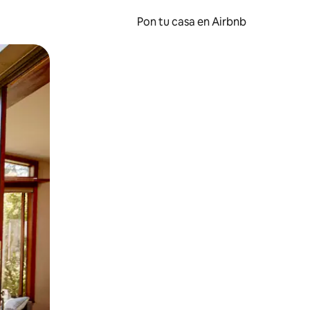
Pon tu casa en Airbnb
o o desliza el dedo.