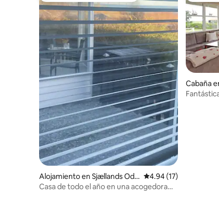
Cabaña e
Fantástica
metros de 
Alojamiento en Sjællands Odd
Calificación promedio:
4.94 (17)
e
Casa de todo el año en una acogedora
ciudad portuaria