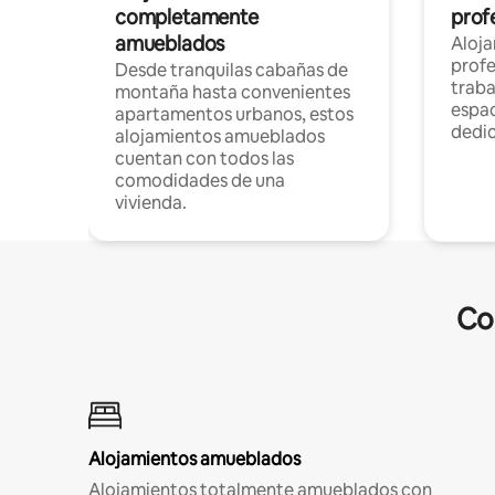
completamente
profe
amueblados
Aloj
profe
Desde tranquilas cabañas de
traba
montaña hasta convenientes
espac
apartamentos urbanos, estos
dedi
alojamientos amueblados
cuentan con todos las
comodidades de una
vivienda.
Co
Alojamientos amueblados
Alojamientos totalmente amueblados con