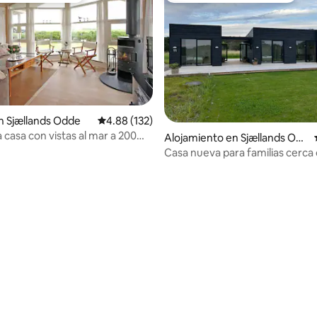
n Sjællands Odde
Calificación promedio: 4.88 de 5, 132 reseñas
4.88 (132)
 casa con vistas al mar a 200
Alojamiento en Sjællands Odd
la playa.
e
Casa nueva para familias cerca 
200 m
 4.94 de 5, 17 reseñas