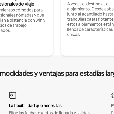
sionales de viaje
A veces el destino es el
alojamiento. Desde caba
amientos cómodos para
junto al acantilado hasta
sionales nómadas y que
tranquilas casas flotante
jan a distancia con wifi y
estos alojamientos están
ios de trabajo
llenos de características
cados.
únicas.
modidades y ventajas para estadías lar
La flexibilidad que necesitas
P
Elige las fechas exactas de llegada y salida y
P