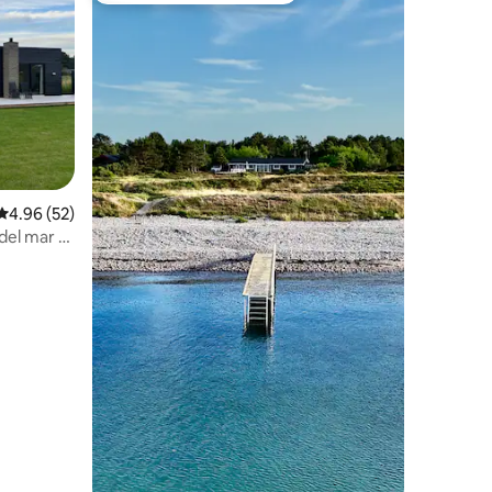
Calificación promedio: 4.96 de 5, 52 reseñas
4.96 (52)
del mar -