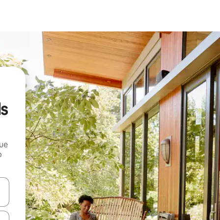
ds
que
o
n las teclas de flecha hacia arriba y hacia abajo o explora con el tact