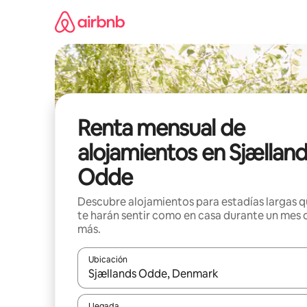
Omite
el
contenido
Renta mensual de
alojamientos en Sjællan
Odde
Descubre alojamientos para estadías largas 
te harán sentir como en casa durante un mes 
más.
Ubicación
Cuando los resultados estén disponibles, navega co
Llegada