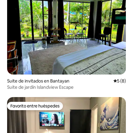
Suite de invitados en Bantayan
Calificac
5 (8)
Suite de jardín Islandview Escape
Favorito entre huéspedes
Favorito entre huéspedes