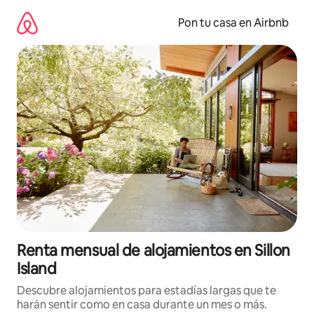
Omite
el
Pon tu casa en Airbnb
contenido
Renta mensual de alojamientos en Sillon
Island
Descubre alojamientos para estadías largas que te
harán sentir como en casa durante un mes o más.