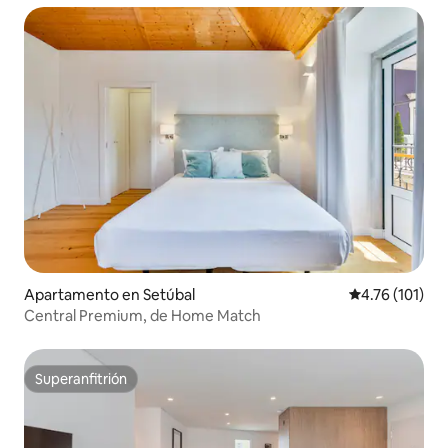
Apartamento en Setúbal
Calificación p
4.76 (101)
Central Premium, de Home Match
Superanfitrión
Superanfitrión