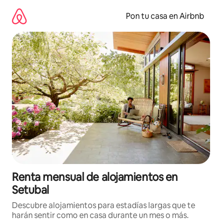
Omite
el
Pon tu casa en Airbnb
contenido
Renta mensual de alojamientos en
Setubal
Descubre alojamientos para estadías largas que te
harán sentir como en casa durante un mes o más.