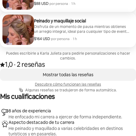
marcadas, semirrecogido o recogido completo, toques
$88 USD
$88 USD por huésped
,
por persona
·
1 h
finales con productos pensados para su larga duración
y accesorios básicos como pasadores, ligas o rellenos
pequeños.
Peinado y maquillaje social
Disfruta de un momento de pausa mientras obtienes
un arreglo integral, ideal para cualquier tipo de evento.
La sesión incluye disposición del cabello en ondas,
$164 USD
$164 USD por huésped
,
por persona
·
1 h
semirrecogido o recogido, preparación completa de la
piel, productos de cosmética ideados para su larga
duración, pestañas postizas, sellado para todo el día, y
Puedes escribirle a Karla Julieta para pedirle personalizaciones o hacer
minirretoque de labios al finalizar.
cambios.
1,0
·
2 reseñas
Valoración de 1,0 sobre 5 estrellas sobre la base de 2 reseñas
,
Se muestran0 de 0 elementos
Mostrar todas las reseñas
Descubre cómo funcionan las reseñas
Algunas reseñas se tradujeron de forma automática.
Mis cualificaciones
8 años de experiencia
He enfocado mi carrera a ejercer de forma independiente.
Aspecto destacado de tu carrera
He peinado y maquillado a varias celebridades en destinos
turísticos y en pasarelas.