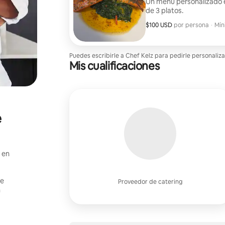
Un menú personalizado 
de 3 platos.
$100 USD
$100 USD por huésped
por persona
·
Mín
Mín
Puedes escribirle a Chef Kelz para pedirle personaliz
Mis cualificaciones
e
 en
e
ue
Proveedor de catering
n