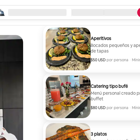
eza la búsqueda
ación
Llegada / Salida
Tipo de servicio
Aperitivos
Bocados pequeños y aperi
de tapas
$50 USD
$50 USD por huésped
por persona
·
Míni
Míni
Catering tipo bufé
Menú personal creado pr
buffet
$80 USD
$80 USD por huésped
por persona
·
Míni
Míni
3 platos