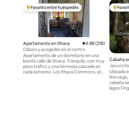
Favorito entre huéspedes
Favor
Favorito entre huéspedes preferido
Favorito
Apartamento en Ithaca
Calificación promedio: 
4.98 (218)
Clásico y acogedor en el centro
Apartamento de un dormitorio en una
Cabaña en
bonita calle de Ithaca. Tranquilo, con muy
Jacuzzi ba
poco tráfico y una hermosa cascada en
acogedora
Ubicada e
cada extremo. Los Ithaca Commons, el
Noruega, 
mercado de agricultores y el autobús al
cabaña se
campus de Cornell están a 4 manzanas
lagos Fin
de distancia. Stewart Park está a 20
carpintero
minutos a pie. La unidad está en el piso
Indiana), 
superior de un dúplex, con el propietario
comodida
viviendo en el piso inferior. No es
cualquier
moderno en absoluto, pero ES limpio,
hasta Mill
práctico y cómodo. Se proporciona 1
algunas h
plaza de aparcamiento fuera de la calle.
gas o relá
No se puede fumar en el interior, pero se