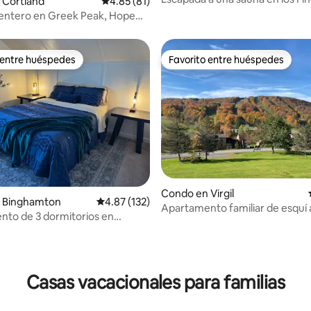
 4.96 de 5, 69 reseñas
 Cortland
Calificación promedio: 4.85 de 5, 81 reseñas
4.85 (81)
entero en Greek Peak, Hope
ge
 entre huéspedes
Favorito entre huéspedes
 entre huéspedes
Favorito entre huéspedes
 4.98 de 5, 58 reseñas
Condo en Virgil
 Binghamton
Calificación promedio: 4.87 de 5, 132 reseñas
4.87 (132)
Apartamento familiar de esquí a
to de 3 dormitorios en
lado de la calle de Greek Peak
Place
Casas vacacionales para familias