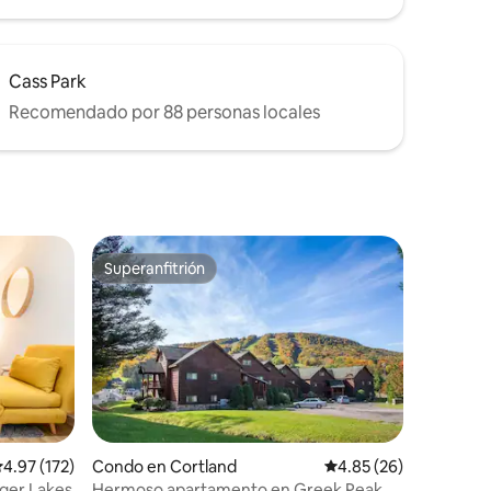
Cass Park
Recomendado por 88 personas locales
Superanfitrión
rido
Superanfitrión
alificación promedio: 4.97 de 5, 172 reseñas
4.97 (172)
Condo en Cortland
Calificación promedio:
4.85 (26)
nger Lakes
Hermoso apartamento en Greek Peak