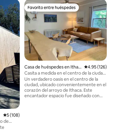
Casa de 
Favorito entre huéspedes
Favor
rido
Favorito entre huéspedes
Favorit
a
Cabaña a
Acogedor
enclavad
ofrece co
lado del c
calefacci
catedral y
acogedor
parques e
Seneca, r
Casa de huéspedes en Ithac
Calificación promedio: 
4.95 (126)
College 
a
**Lo sent
Casita a medida en el centro de la ciudad
para otra
llena de luz natural
Un verdadero oasis en el centro de la
de regalo
ciudad, ubicado convenientemente en el
deben ha
corazón del arroyo de Ithaca. Este
que se al
encantador espacio fue diseñado con
meticulosa atención al detalle para hacer
que tu estancia sea inolvidable. Si buscas
esa sensación de «estar en el barrio»,
Calificación promedio: 5 de 5, 108 reseñas
5 (108)
¡este es tu lugar ideal! Situado en una
ro de
pintoresca calle arbolada, rodeado de los
nte
mejores parques, restaurantes,