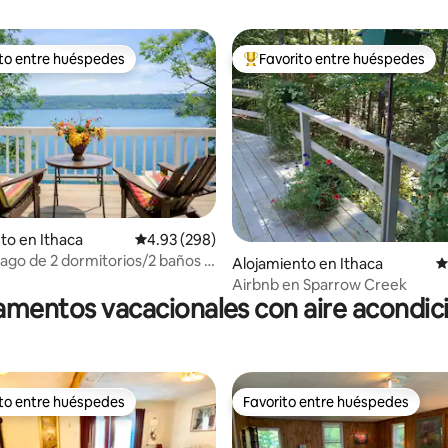
ito entre huéspedes
Favorito entre huéspedes
 entre huéspedes preferido
Favorito entre huéspedes prefe
o: 5 de 5, 231 reseñas
to en Ithaca
Calificación promedio: 4.93 de 5, 298 reseñas
4.93 (298)
 lago de 2 dormitorios/2 baños a
Alojamiento en Ithaca
C
e la ciudad y el campus!
Airbnb en Sparrow Creek
mentos vacacionales con aire acondi
ito entre huéspedes
Favorito entre huéspedes
 entre huéspedes preferido
Favorito entre huéspedes