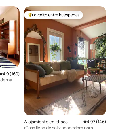
Favorito entre huéspedes
Favorito entre huéspedes preferido
Calificación promedio: 4.9 de 5, 160 reseñas
4.9 (160)
oderna
Alojamiento en Ithaca
Calificación promedio: 
4.97 (146)
¡Casa llena de sol y acogedora para