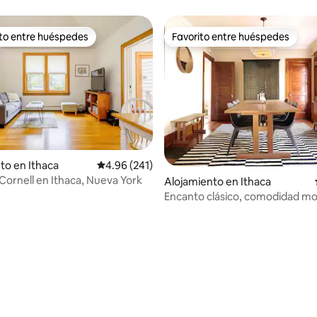
ito entre huéspedes
Favorito entre huéspedes
 entre huéspedes preferido
Favorito entre huéspedes
4.95 de 5, 426 reseñas
to en Ithaca
Calificación promedio: 4.96 de 5, 241 reseñas
4.96 (241)
Cornell en Ithaca, Nueva York
Alojamiento en Ithaca
Encanto clásico, comodidad m