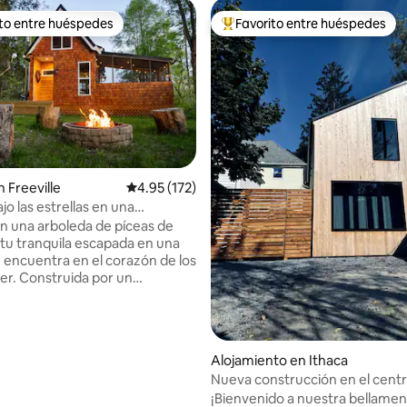
ito entre huéspedes
Favorito entre huéspedes
 entre huéspedes preferido
Favorito entre huéspedes prefe
4.98 de 5, 218 reseñas
 Freeville
Calificación promedio: 4.95 de 5, 172 reseñas
4.95 (172)
jo las estrellas en una
 cabaña en el FLX
n una arboleda de píceas de
tu tranquila escapada en una
 encuentra en el corazón de los
ger. Construida por un
 local (con la ayuda de su perro
la cabaña tiene suficiente
d y encanto para hacer que
 estancia sea especial. Camina
Alojamiento en Ithaca
 Creek (en la propiedad), asa
Nueva construcción en el cent
amburguesas en la parrilla de
Ithaca: estancia galardonada
¡Bienvenido a nuestra bellame
jate en un jacuzzi bajo las