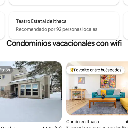
Teatro Estatal de Ithaca
Recomendado por 92 personas locales
Condominios vacacionales con wifi
itrión
Favorito entre huéspedes
itrión
Favorito entre huéspedes prefe
Condo en Ithaca
C
Escapada a una sauna en los Fi