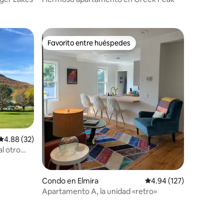
Favorito entre huéspedes
Favorito entre huéspedes
Calificación promedio: 4.88 de 5, 32 reseñas
4.88 (32)
l otro
Condo en Elmira
Calificación promedio: 
4.94 (127)
Apartamento A, la unidad «retro»