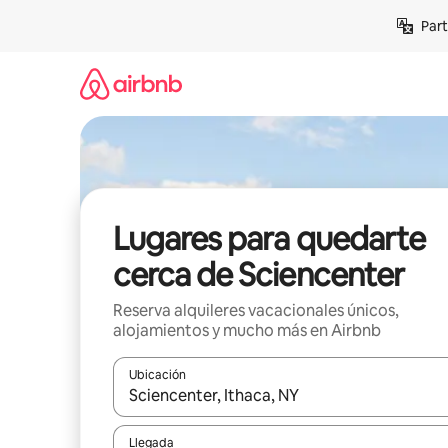
Omite
Part
el
contenido
Lugares para quedarte
cerca de Sciencenter
Reserva alquileres vacacionales únicos,
alojamientos y mucho más en Airbnb
Ubicación
Cuando los resultados estén disponibles, navega co
Llegada