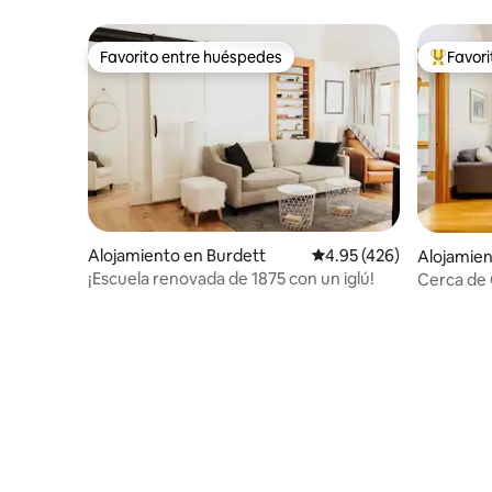
Favorito entre huéspedes
Favor
Favorito entre huéspedes
Favorito
Alojamiento en Burdett
Calificación promedio: 
4.95 (426)
Alojamien
¡Escuela renovada de 1875 con un iglú!
Cerca de 