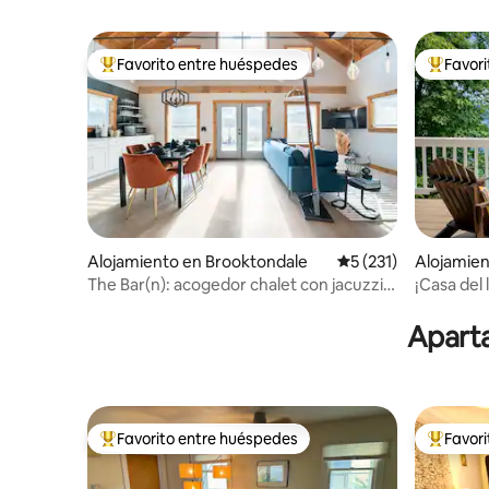
Favorito entre huéspedes
Favor
Favorito entre huéspedes preferido
Favorito
Alojamiento en Brooktondale
Calificación promedi
5 (231)
Alojamien
The Bar(n): acogedor chalet con jacuzzi y
¡Casa del
chimenea
minutos d
Aparta
Favorito entre huéspedes
Favor
Favorito entre huéspedes preferido
Favorito