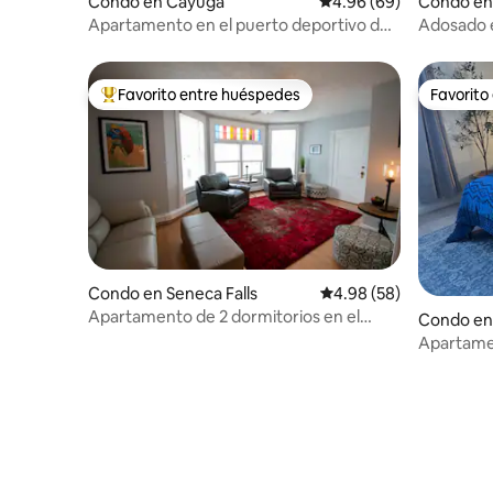
Condo en Cayuga
Calificación promedio:
4.96 (69)
Condo en
Apartamento en el puerto deportivo de
Adosado 
Cayuga
Lake Lod
Favorito entre huéspedes
Favorito
Favorito entre huéspedes preferido
Favorito
Condo en Seneca Falls
Calificación promedio:
4.98 (58)
Apartamento de 2 dormitorios en el
Condo en
centro histórico de Seneca Falls
Apartamen
Mulberry 