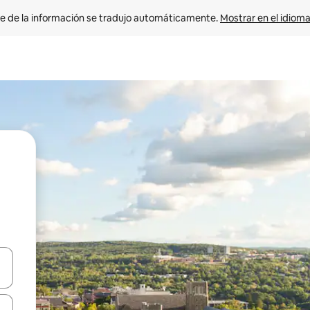
e de la información se tradujo automáticamente. 
Mostrar en el idioma
n las teclas de flecha hacia arriba y hacia abajo o explora con el tact