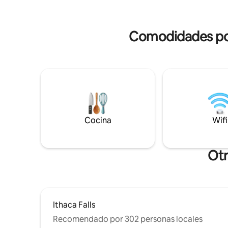
estrellas.
puede en el porche semicerrado. Patio
Ithaca/Co
privado para relajarse con parrilla.
estar con 
Comodidades popu
dispone de
30 Mbps).
Cocina
Wifi
Otr
Ithaca Falls
Recomendado por 302 personas locales