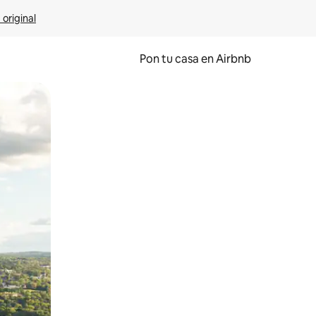
 original
Pon tu casa en Airbnb
o o desliza el dedo.