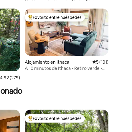
familias!
Favorito entre huéspedes
rido
Favorito entre huéspedes preferido
Alojamiento en Ithaca
Calificación promed
5 (101)
A 10 minutos de Ithaca • Retiro verde •
Sauna de infrarrojos
alificación promedio: 4.92 de 5, 279 reseñas
4.92 (279)
cionado
Favorito entre huéspedes
Favorito entre huéspedes preferido