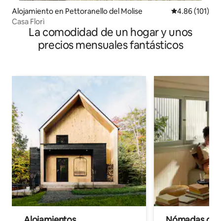
Alojamiento en Pettoranello del Molise
Calificación p
4.86 (101)
Casa Florì
La comodidad de un hogar y unos
precios mensuales fantásticos
Alojamientos
Nómadas digit