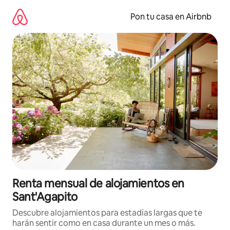
Omite
el
Pon tu casa en Airbnb
contenido
Renta mensual de alojamientos en
Sant'Agapito
Descubre alojamientos para estadías largas que te
harán sentir como en casa durante un mes o más.