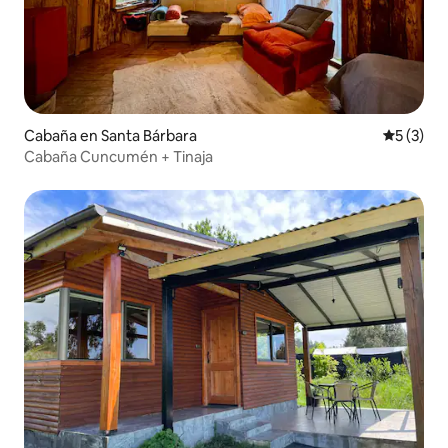
Cabaña en Santa Bárbara
Calificac
5 (3)
Cabaña Cuncumén + Tinaja