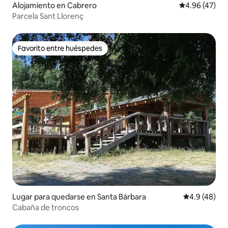
Alojamiento en Cabrero
Calificación 
4.96 (47)
Parcela Sant Llorenç
Favorito entre huéspedes
Favorito entre huéspedes
Lugar para quedarse en Santa Bárbara
Calificación
4.9 (48)
Cabaña de troncos