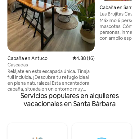
Cabaña en Santa 
Las Brujitas Casa
Máximo 6 persona
mascotas. Cómoda casa campo para 6
personas, inmersa
con amplio espacio
actividades al aire
de granja que te
tu estadía. La casa cuenta con 3
Cabaña en Antuco
Calificación promedio: 4.88 de 
4.88 (16)
habitaciones y 2 ba
Cascadas
comedor, terraza 
Relájate en esta escapada única. Tinaja
exteriores para comparti
full incluida. ¡Descubre tu refugio ideal
con acceso a lago 
en plena naturaleza! Esta encantadora
habilitada para ba
cabaña, situada en un entorno muy
actividades/deport
Servicios populares en alquileres
hermoso ofrece el lugar perfecto para
moto de agua, ent
desconectarse y reconectar con la
vacacionales en Santa Bárbara
tranquilidad. Rodeada de Roquerios y
vegetación y con vistas panorámicas,
disfrutarás de la paz y la calma en cada
rincón. Equipada con todas las
comodidades modernas para garantizar
una estancia confortable, tanto para