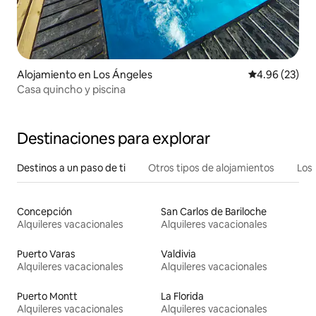
Alojamiento en Los Ángeles
Calificación p
4.96 (23)
Casa quincho y piscina
Destinaciones para explorar
Destinos a un paso de ti
Otros tipos de alojamientos
Los 
Concepción
San Carlos de Bariloche
Alquileres vacacionales
Alquileres vacacionales
Puerto Varas
Valdivia
Alquileres vacacionales
Alquileres vacacionales
Puerto Montt
La Florida
Alquileres vacacionales
Alquileres vacacionales