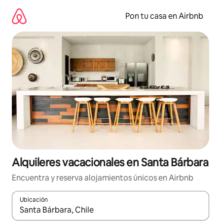
Omite
el
Pon tu casa en Airbnb
contenido
Alquileres vacacionales en Santa Bárbara
Encuentra y reserva alojamientos únicos en Airbnb
Ubicación
Cuando los resultados estén disponibles, navega con las teclas d