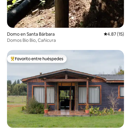
Domo en Santa Bárbara
Calificación 
4.87 (15)
Domos Bio Bio, Cañicura
Favorito entre huéspedes
Favorito entre huéspedes preferido