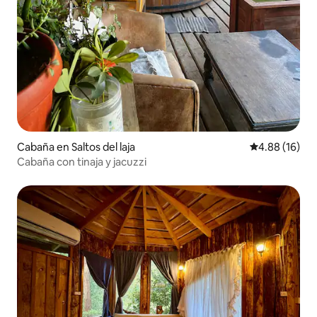
Cabaña en Saltos del laja
Calificación 
4.88 (16)
Cabaña con tinaja y jacuzzi