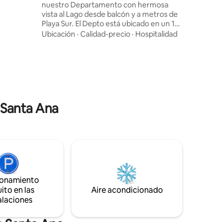
nuestro Departamento con hermosa
 por calle
vista al Lago desde balcón y a metros de
Playa Sur. El Depto está ubicado en un 1er
piso por escaleras contamos con
Ubicación
·
Calidad-precio
·
Hospitalidad
capacidad para 2, 3 y hasta 4 pasajeros 💕
Detalle: - Balcón contra frente bacha y
tender - Cocina comedor equipada con
heladera, cocina con horn y vajillas - Baño
- Una habitación pequeña 2 Camas
individuales - Habitación con cama
matrimonial con TV SmArt 1 Aire acond
n Santa Ana
FRÍO + estuf eléctrica y balcón vista al
Lago
ionamiento
ito en las
Aire acondicionado
alaciones