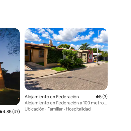
Alojamiento en Federación
Calificación prom
5 (3)
Alojamiento en Federación a 100 metros
de termas
Ubicación
·
Familiar
·
Hospitalidad
Calificación promedio: 4.85 de 5, 47 reseñas
4.85 (47)