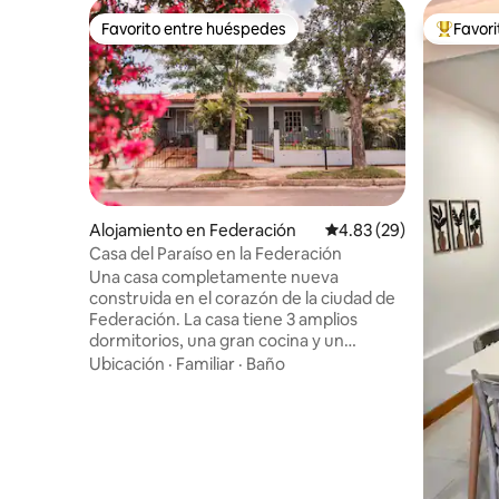
Favorito entre huéspedes
Favor
Favorito entre huéspedes
Favorito
Alojamiento en Federación
Calificación promedio:
4.83 (29)
Casa del Paraíso en la Federación
Una casa completamente nueva
construida en el corazón de la ciudad de
Federación. La casa tiene 3 amplios
dormitorios, una gran cocina y un
acogedor jardín. Hay 3 inodoros y dos
Ubicación
·
Familiar
·
Baño
duchas en la casa. También hay
calefacción por suelo radiante en las
áreas de ducha. Un grupo grande de 7-8
personas puede alojar cómodamente. La
casa está equipada con los
electrodomésticos más modernos. Hay