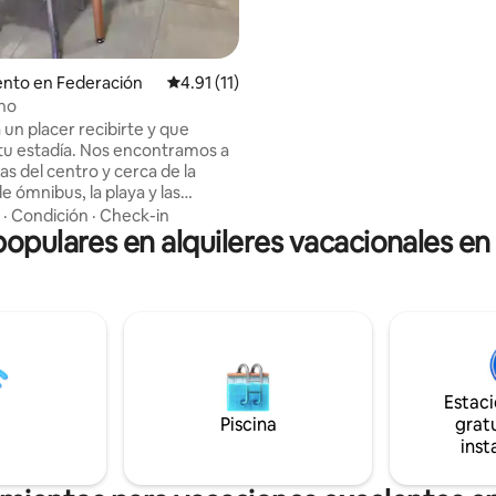
acuático de federación (a 1,5 km
de ripio) Juegos para niños, piscinas, y
mucho espacio para divertirse.
nto en Federación
Calificación promedio: 4.91 de 5, 11 reseñas
4.91 (11)
no
 un placer recibirte y que
 tu estadía. Nos encontramos a
as del centro y cerca de la
e ómnibus, la playa y las
a zona permite moverte
·
Condición
·
Check-in
populares en alquileres vacacionales e
y disfrutar de los principales
ísticos y servicios de la ciudad.
mentos ofrecen: * Aire
nado en todos los ambientes *
* Cocina
uipada * Cocina,
 pava eléctrica * Ropa de
Estac
Piscina
gratu
inst