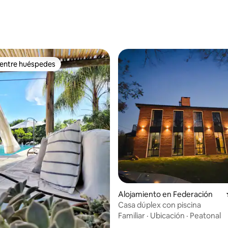
dio: 5 de 5, 9 reseñas
 entre huéspedes
 entre huéspedes
Alojamiento en Federación
Casa dúplex con piscina
Familiar
·
Ubicación
·
Peatonal