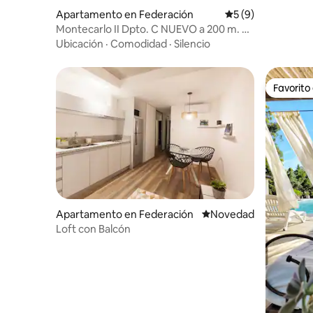
Apartamento en Federación
Calificación prome
5 (9)
Montecarlo II Dpto. C NUEVO a 200 m. de
termas.
Ubicación
·
Comodidad
·
Silencio
Favorito
Favorito
Apartamento en Federación
Lugar para hospedarse
Novedad
Loft con Balcón