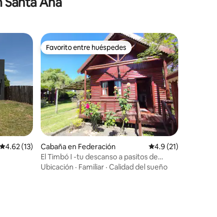
n Santa Ana
Favorito entre huéspedes
Favorito entre huéspedes
Calificación promedio: 4.62 de 5, 13 reseñas
4.62 (13)
Cabaña en Federación
Calificación promedi
4.9 (21)
El Timbó I -tu descanso a pasitos de
Termas
Ubicación
·
Familiar
·
Calidad del sueño