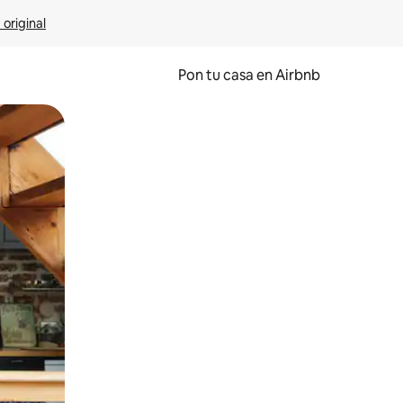
 original
Pon tu casa en Airbnb
o o desliza el dedo.