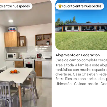
ito entre huéspedes
Favorito entre huéspedes
 entre huéspedes preferido
Favorito entre huéspedes prefe
 4.83 de 5, 29 reseñas
Alojamiento en Federación
Casa de campo completa cerca
termas con pileta
Traé a toda la familia a este alo
fantástico con mucho espacio 
divertirse. Casa Chalet en Federación
Entre Rios en zona norte. Ideal
unos días de descanso y relax. 
Ubicación
·
Calidad-precio
·
Dec
cuenta con parrilla, cochera, 
espaciosos donde pueden disfr
familia o con amigos. Equipada 
y electrodomésticos de primer
Muy cerca de las termas y par