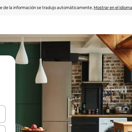
e de la información se tradujo automáticamente. 
Mostrar en el idioma
n las teclas de flecha hacia arriba y hacia abajo o explora con el tact