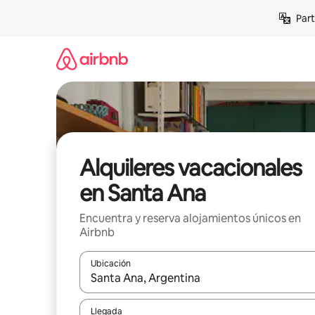
Omite
Part
el
contenido
Alquileres vacacionales
en Santa Ana
Encuentra y reserva alojamientos únicos en
Airbnb
Ubicación
Cuando los resultados estén disponibles, navega co
Llegada