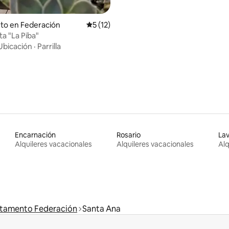
to en Federación
Calificación promedio: 5 de 5, 12 reseñas
5 (12)
ta "La Piba"
Ubicación
·
Parrilla
Encarnación
Rosario
Lav
Alquileres vacacionales
Alquileres vacacionales
Alq
tamento Federación
Santa Ana