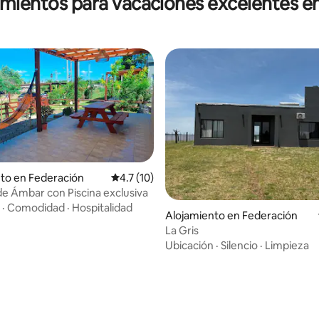
amientos para vacaciones excelentes e
to en Federación
Calificación promedio: 4.7 de 5, 10 reseñas
4.7 (10)
 de Ámbar con Piscina exclusiva
·
Comodidad
·
Hospitalidad
Alojamiento en Federación
La Gris
Ubicación
·
Silencio
·
Limpieza