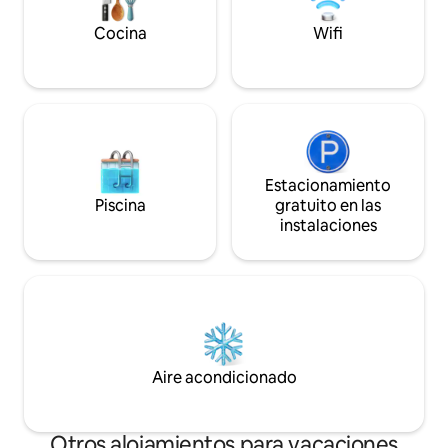
encantador diseñado para que te sientas
confort. Ideal par
como en casa en Bogotá. Detalles de
Cocina
Wifi
registro 110692
Estacionamiento
Piscina
gratuito en las
instalaciones
Aire acondicionado
Otros alojamientos para vacaciones