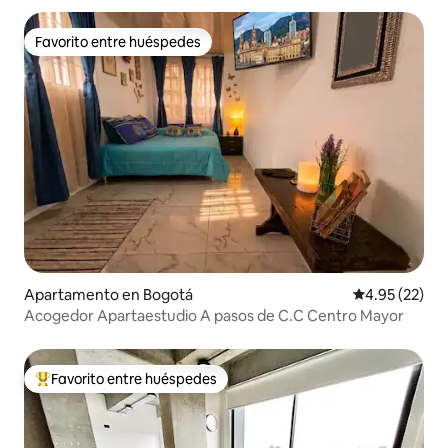
Favorito entre huéspedes
Favorito entre huéspedes
Apartamento en Bogotá
Calificación 
4.95 (22)
Acogedor Apartaestudio A pasos de C.C Centro Mayor
Favorito entre huéspedes
Favorito entre huéspedes preferido