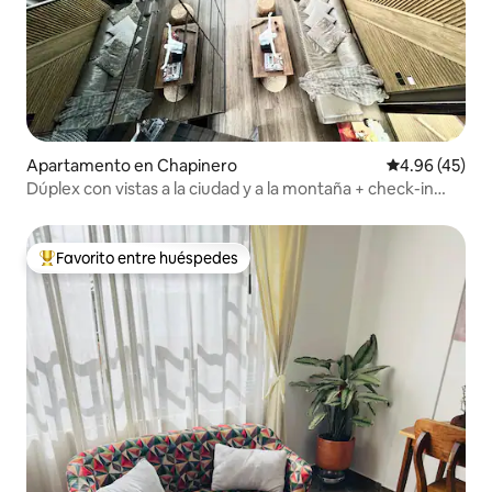
Apartamento en Chapinero
Calificación 
4.96 (45)
Dúplex con vistas a la ciudad y a la montaña + check-in
autónomo
Favorito entre huéspedes
Favorito entre huéspedes preferido