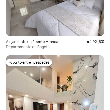
Alojamiento en Puente Aranda
Calificación p
4.92 (63)
Departamento en Bogotá
Favorito entre huéspedes
Favorito entre huéspedes