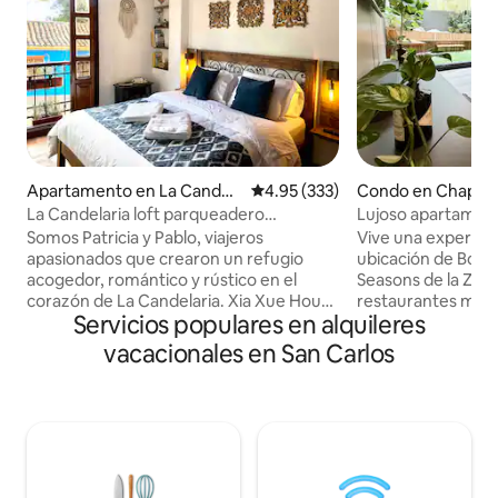
Apartamento en La Candel
Calificación promedio: 4.95 de 5
4.95 (333)
Condo en Chapin
aria
La Candelaria loft parqueadero
Lujoso apartament
chimenea vista 360
en terraza privada
Somos Patricia y Pablo, viajeros
Vive una experienc
apasionados que crearon un refugio
ubicación de Bogot
acogedor, romántico y rústico en el
Seasons de la Zona
corazón de La Candelaria. Xia Xue House
restaurantes más 
Servicios populares en alquileres
está a pocos pasos de la Plaza de Bolívar,
SELVAGGIO, un a
los museos Botero y del Oro y
ofrece acabados de
vacacionales en San Carlos
Monserrate. Disfruta de la chimenea, las
sauna, en una ter
vistas desde la azotea, el wifi rápido, el
profesional y coci
entretenimiento, una cocina totalmente
electrodoméstico
equipada y una lavadora y secadora en la
en su cama King S
unidad. Autorregistro de entrada,
de línea hotelera,
estacionamiento gratuito y se admiten
Incluye estudio, l
mascotas. Un espacio cálido y
espacios diseñado