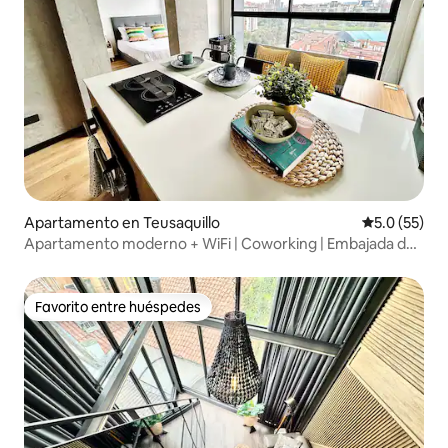
Apartamento en Teusaquillo
Calificación
5.0 (55)
Apartamento moderno + WiFi | Coworking | Embajada de
EE. UU.
Favorito entre huéspedes
Favorito entre huéspedes