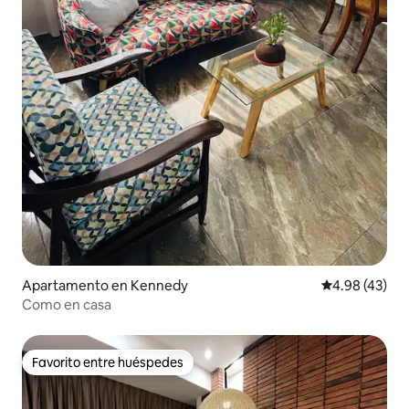
Apartamento en Kennedy
Calificación 
4.98 (43)
Como en casa
Favorito entre huéspedes
Favorito entre huéspedes