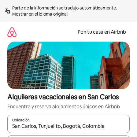
Omite
Parte de la información se tradujo automáticamente. 
el
Mostrar en el idioma original
contenido
Pon tu casa en Airbnb
Alquileres vacacionales en San Carlos
Encuentra y reserva alojamientos únicos en Airbnb
Ubicación
Cuando los resultados estén disponibles, navega con las teclas d