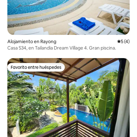
Alojamiento en Rayong
Calificac
5 (4)
Casa S34, en Tailandia Dream Village 4. Gran piscina.
Favorito entre huéspedes
Favorito entre huéspedes