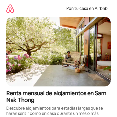
Omite
el
Pon tu casa en Airbnb
contenido
Renta mensual de alojamientos en Sam
Nak Thong
Descubre alojamientos para estadías largas que te
harán sentir como en casa durante un mes o más.