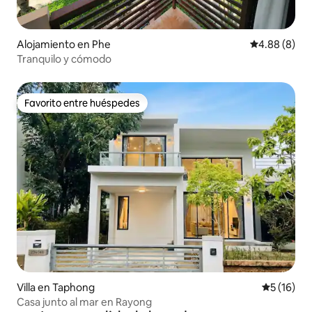
Alojamiento en Phe
Calificación 
4.88 (8)
Tranquilo y cómodo
Favorito entre huéspedes
Favorito entre huéspedes
Villa en Taphong
Calificaci
5 (16)
Casa junto al mar en Rayong