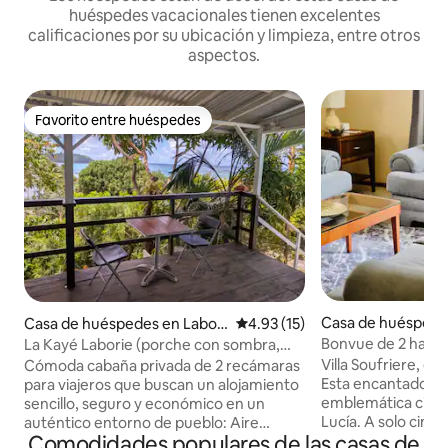
huéspedes vacacionales tienen excelentes
calificaciones por su ubicación y limpieza, entre otros
aspectos.
Favorito entre huéspedes
Favorito entre huéspedes
Casa de huéspedes
Casa de huéspedes en Labori
Calificación promedio: 4.93 de 
4.93 (15)
ere
e
Bonvue de 2 habit
La Kayé Laborie (porche con sombra,
Pitons, a poca dist
vista al mar, aire acondicionado, playa)
Villa Soufriere, el 
Cómoda cabaña privada de 2 recámaras
y la playa
Esta encantadora v
para viajeros que buscan un alojamiento
emblemática ciuda
sencillo, seguro y económico en un
Lucía. A solo cinco
auténtico entorno de pueblo: Aire
Comodidades populares de las casas de
centro de Soufrier
acondicionado en el dormitorio 1,