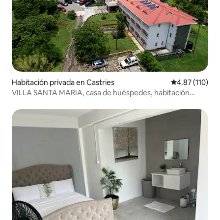
Habitación privada en Castries
Calificación p
4.87 (110)
VILLA SANTA MARIA, casa de huéspedes, habitación
Lucas