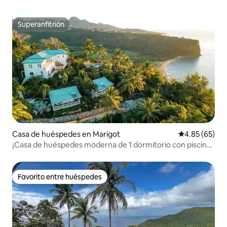
Superanfitrión
Superanfitrión
Casa de huéspedes en Marigot
Calificación p
4.85 (65)
¡Casa de huéspedes moderna de 1 dormitorio con piscina
y vista al mar!
Favorito entre huéspedes
Favorito entre huéspedes