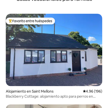
Favorito entre huéspedes
Favorito entre huéspedes preferido
Alojamiento en Saint Mellons
Calificación pr
4.96 (196)
Blackberry Cottage: alojamiento apto para perros en
Cardiff