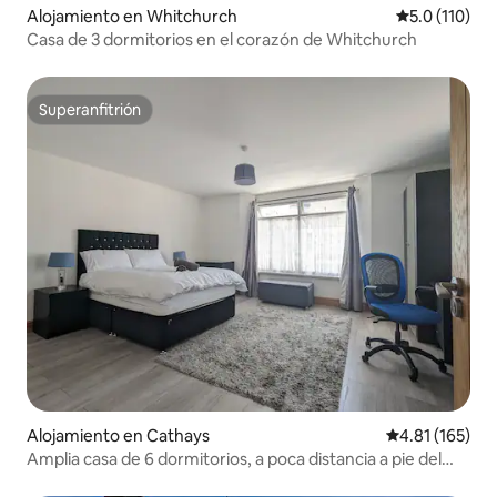
Alojamiento en Whitchurch
Calificación 
5.0 (110)
Casa de 3 dormitorios en el corazón de Whitchurch
Superanfitrión
Superanfitrión
Alojamiento en Cathays
Calificación p
4.81 (165)
Amplia casa de 6 dormitorios, a poca distancia a pie del
centro de la ciudad y del lago