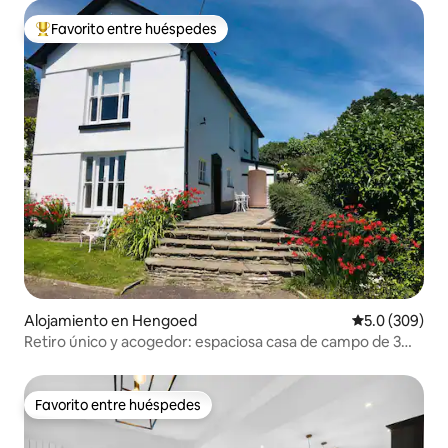
Favorito entre huéspedes
Favorito entre huéspedes preferido
Alojamiento en Hengoed
Calificación p
5.0 (309)
Retiro único y acogedor: espaciosa casa de campo de 3
dormitorios
Favorito entre huéspedes
Favorito entre huéspedes