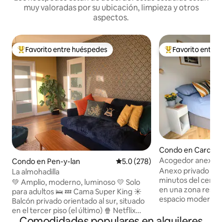
muy valoradas por su ubicación, limpieza y otros
aspectos.
Favorito entre huéspedes
Favorito entre
Favorito entre huéspedes preferido
Favorito entre hu
Condo en Cardiff
Acogedor anexo e
Condo en Pen-y-lan
Calificación promedio: 5.0 de 5
5.0 (278)
Anexo privado ind
La almohadilla
minutos del centro de 
💚 Amplio, moderno, luminoso 💛 Solo
en una zona reside
para adultos 🛌 💤 Cama Super King ☀️
espacio moderno e
Balcón privado orientado al sur, situado
estancia corta. Patio privado
en el tercer piso (el último) 🍿 Netflix
Aparcamiento fuer
Comodidades populares en alquileres
para el viajero P️ Amplio estacionamiento