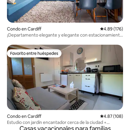
Condo en Cardiff
Calificación pr
4.89 (176)
¡Departamento elegante y elegante con estacionamiento
en la ciudad!
Favorito entre huéspedes
Favorito entre huéspedes
Condo en Cardiff
Calificación pr
4.87 (108)
Estudio con jardín encantador cerca de la ciudad +
Casas vacacionales para familias
desayuno