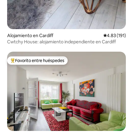
Alojamiento en Cardiff
Calificación p
4.83 (191)
Cwtchy House: alojamiento independiente en Cardiff
Favorito entre huéspedes
Favorito entre huéspedes preferido