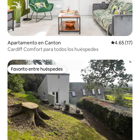
Apartamento en Canton
Calificación 
4.65 (17)
Cardiff Comfort para todos los huéspedes
Favorito entre huéspedes
Favorito entre huéspedes