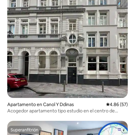
Apartamento en Canol Y Ddinas
Calificación p
4.86 (57)
Acogedor apartamento tipo estudio en el centro de
Cardiff
Superanfitrión
Superanfitrión