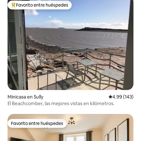
Favorito entre huéspedes
Favorito entre huéspedes preferido
Minicasa en Sully
Calificación pr
4.99 (143)
El Beachcomber, las mejores vistas en kilómetros.
Favorito entre huéspedes
Favorito entre huéspedes