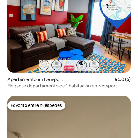
Apartamento en Newport
Calificació
5.0 (5)
Elegante departamento de 1 habitación en Newport
Center, cerca del Hospital Royal Gwent
Favorito entre huéspedes
Favorito entre huéspedes