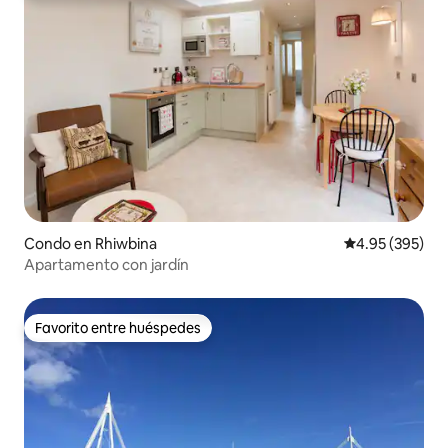
Condo en Rhiwbina
Calificación pr
4.95 (395)
Apartamento con jardín
Favorito entre huéspedes
Favorito entre huéspedes