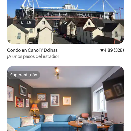
Condo en Canol Y Ddinas
Calificación pr
4.89 (328)
¡A unos pasos del estadio!
Superanfitrión
Superanfitrión