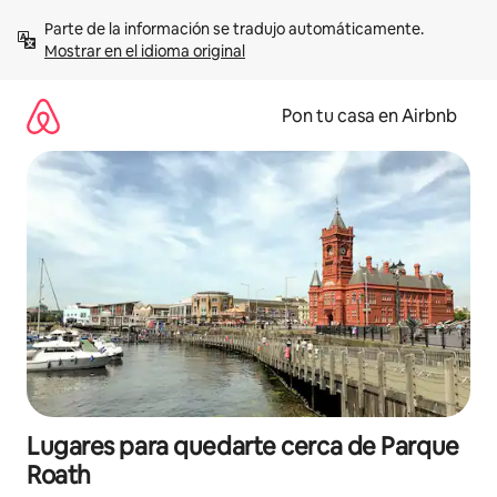
Omite
Parte de la información se tradujo automáticamente. 
el
Mostrar en el idioma original
contenido
Pon tu casa en Airbnb
Lugares para quedarte cerca de Parque
Roath