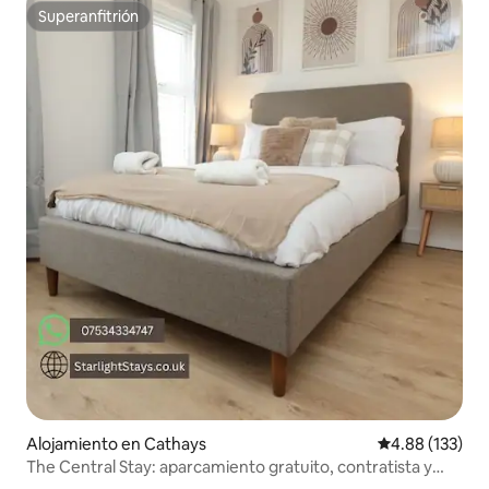
Superanfitrión
Superanfitrión
Alojamiento en Cathays
Calificación p
4.88 (133)
The Central Stay: aparcamiento gratuito, contratista y
vacaciones