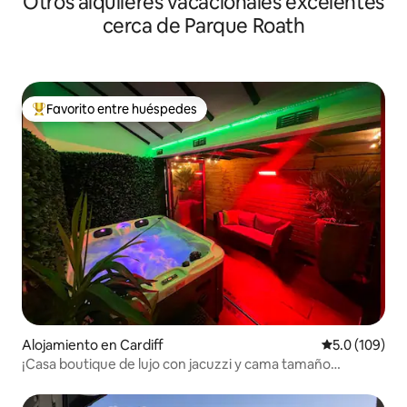
Otros alquileres vacacionales excelentes
cerca de Parque Roath
Favorito entre huéspedes
Favorito entre huéspedes preferido
Alojamiento en Cardiff
Calificación 
5.0 (109)
¡Casa boutique de lujo con jacuzzi y cama tamaño
emperador!