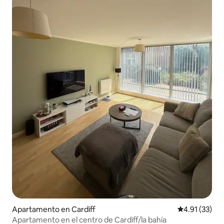
Apartamento en Cardiff
Calificación 
4.91 (33)
Apartamento en el centro de Cardiff/la bahía