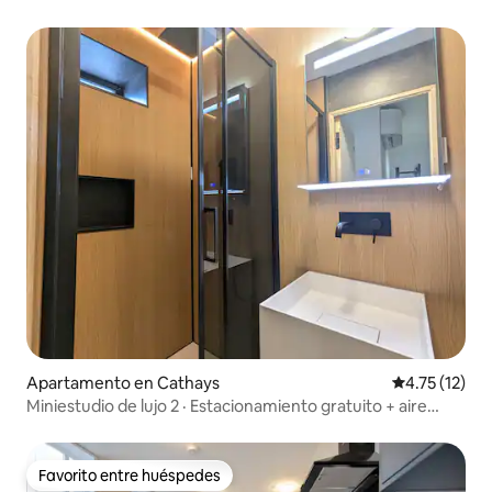
Apartamento en Cathays
Calificación 
4.75 (12)
Miniestudio de lujo 2 · Estacionamiento gratuito + aire
acondicionado
Favorito entre huéspedes
Favorito entre huéspedes