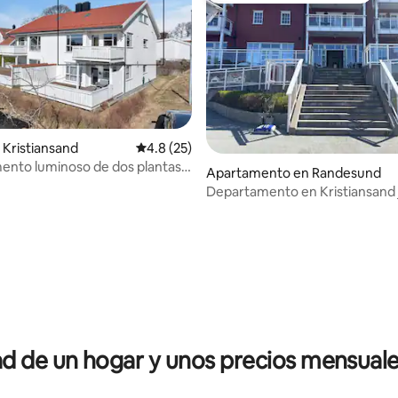
dio: 5 de 5, 7 reseñas
Kristiansand
Calificación promedio: 4.8 de 5, 25 reseñas
4.8 (25)
nto luminoso de dos plantas
Apartamento en Randesund
orios), Søm
Departamento en Kristiansand j
mar Kystveien 334
 de un hogar y unos precios mensuale