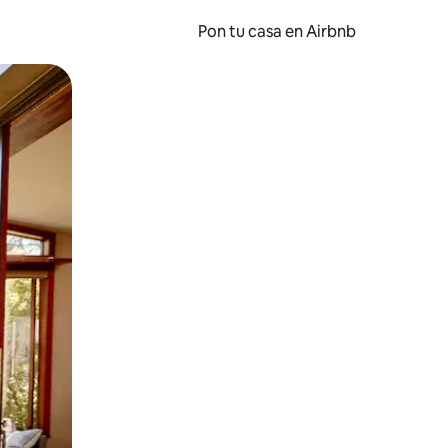
Pon tu casa en Airbnb
o o desliza el dedo.