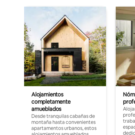
Alojamientos
Nóma
completamente
profe
amueblados
Aloj
profe
Desde tranquilas cabañas de
traba
montaña hasta convenientes
espac
apartamentos urbanos, estos
dedi
alojamientos amueblados