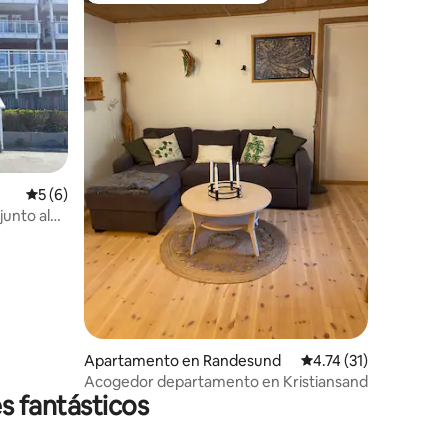
Calificación promedio: 5 de 5, 6 reseñas
5 (6)
unto al
Apartamento en Randesund
Calificación promedio
4.74 (31)
Acogedor departamento en Kristiansand
s fantásticos