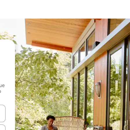
que
o
n las teclas de flecha hacia arriba y hacia abajo o explora con el tact