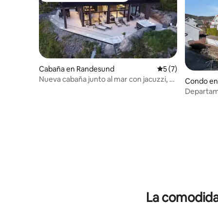
Cabaña en Randesund
Calificación prome
5 (7)
Nueva cabaña junto al mar con jacuzzi, a
Condo en 
15 minutos del zoológico
Departame
(4 dormit
La comodidad