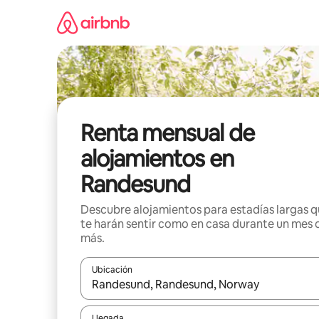
Omite
el
contenido
Renta mensual de
alojamientos en
Randesund
Descubre alojamientos para estadías largas 
te harán sentir como en casa durante un mes 
más.
Ubicación
Cuando los resultados estén disponibles, navega co
Llegada