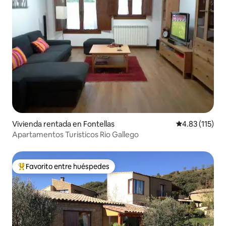
Vivienda rentada en Fontellas
Calificación p
4.83 (115)
Apartamentos Turisticos Rio Gallego
Favorito entre huéspedes
Favorito entre huéspedes preferido