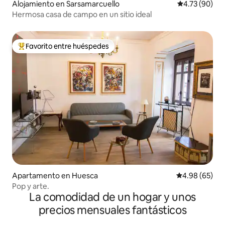
Alojamiento en Sarsamarcuello
Calificación 
4.73 (90)
Hermosa casa de campo en un sitio ideal
Favorito entre huéspedes
Favorito entre huéspedes preferido
Apartamento en Huesca
Calificación p
4.98 (65)
Pop y arte.
La comodidad de un hogar y unos
precios mensuales fantásticos