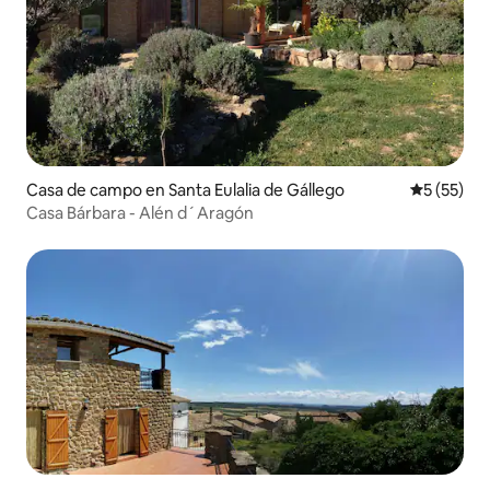
Casa de campo en Santa Eulalia de Gállego
Calificaci
5 (55)
Casa Bárbara - Alén d´Aragón