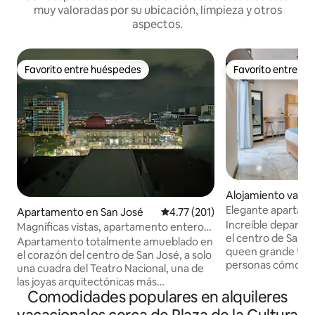
muy valoradas por su ubicación, limpieza y otros
aspectos.
Favorito entre huéspedes
Favorito entre h
Favorito entre huéspedes
Favorito entre h
Alojamiento vacac
an José
Elegante apartame
Apartamento en San José
Calificación promedio: 4.77 de 5
4.77 (201)
centro con patio y
Increíble departa
Magníficas vistas, apartamento entero
el centro de San 
en el centro de SJ
Apartamento totalmente amueblado en
queen grande tien
el corazón del centro de San José, a solo
personas cómodam
una cuadra del Teatro Nacional, una de
baño privado con 
las joyas arquitectónicas más
caliente. El departamento cuenta con
Comodidades populares en alquileres
impresionantes de nuestra ciudad y de la
aire acondicionado
Plaza de la Cultura. A pocos pasos de