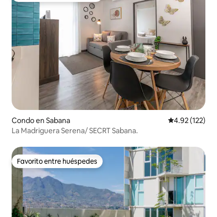
Condo en Sabana
Calificación p
4.92 (122)
La Madriguera Serena/ SECRT Sabana.
Favorito entre huéspedes
Favorito entre huéspedes