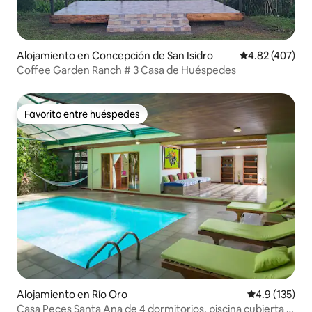
Alojamiento en Concepción de San Isidro
Calificación pr
4.82 (407)
Coffee Garden Ranch # 3 Casa de Huéspedes
Favorito entre huéspedes
Favorito entre huéspedes
Alojamiento en Río Oro
Calificación 
4.9 (135)
Casa Peces Santa Ana de 4 dormitorios, piscina cubierta y