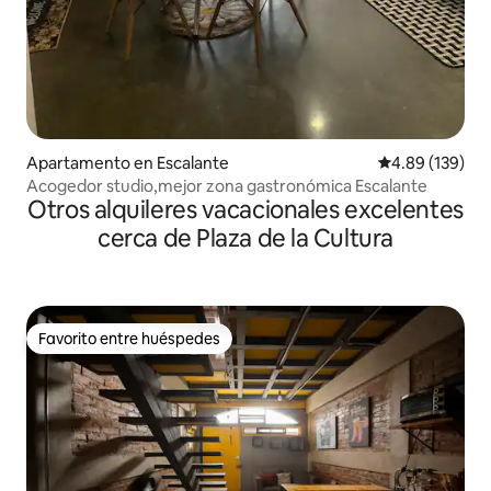
Apartamento en Escalante
Calificación pr
4.89 (139)
Acogedor studio,mejor zona gastronómica Escalante
Otros alquileres vacacionales excelentes
cerca de Plaza de la Cultura
Favorito entre huéspedes
Favorito entre huéspedes