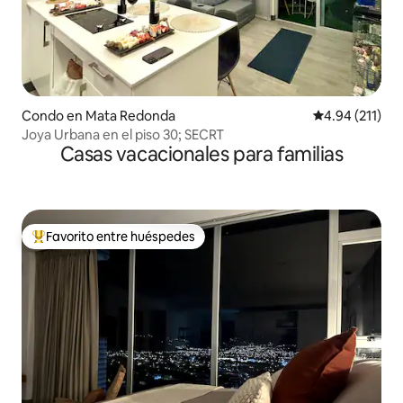
Condo en Mata Redonda
Calificación p
4.94 (211)
Joya Urbana en el piso 30; SECRT
Casas vacacionales para familias
Favorito entre huéspedes
Favorito entre huéspedes preferido