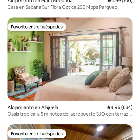
Alojamiento en Mata Redonda
Calificación pr
4.99 (100)
Casa en Sabana Sur Fibra Óptica 200 Mbps Parqueo
Favorito entre huéspedes
Favorito entre huéspedes
Alojamiento en Alajuela
Calificación pr
4.96 (634)
Oasis tropical a 5 minutos del aeropuerto SJO con terraza
acogedora
Favorito entre huéspedes
Favorito entre huéspedes