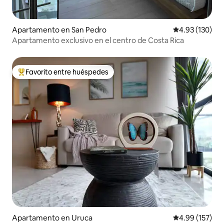
Apartamento en San Pedro
Calificación p
4.93 (130)
Apartamento exclusivo en el centro de Costa Rica
Favorito entre huéspedes
Favorito entre huéspedes preferido
Apartamento en Uruca
Calificación p
4.99 (157)