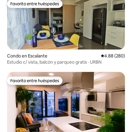
Favorito entre huéspedes
Favorito entre huéspedes
Condo en Escalante
Calificación pr
4.88 (280)
Estudio c/ vista, balcón y parqueo gratis · URBN
Favorito entre huéspedes
Favorito entre huéspedes