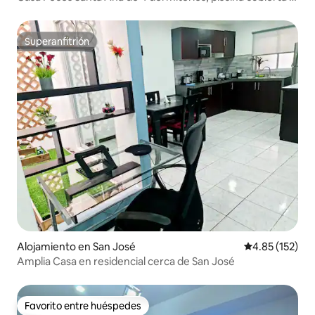
sauna
Superanfitrión
Superanfitrión
Alojamiento en San José
Calificación p
4.85 (152)
Amplia Casa en residencial cerca de San José
Favorito entre huéspedes
Favorito entre huéspedes