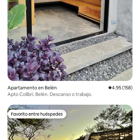
Apartamento en Belén
Calificación p
4.95 (158)
Apto Colibrí. Belén. Descanso o trabajo.
Favorito entre huéspedes
Favorito entre huéspedes