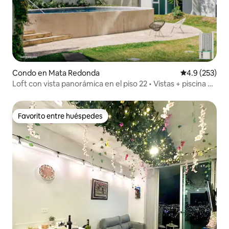
Condo en Mata Redonda
Calificación 
4.9 (253)
Loft con vista panorámica en el piso 22 • Vistas + piscina +
gimnasio + aire acondicionado
Favorito entre huéspedes
Favorito entre huéspedes