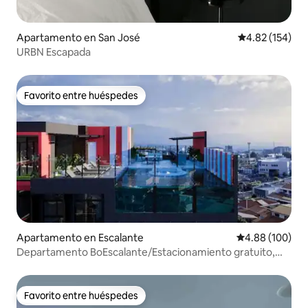
Apartamento en San José
Calificación p
4.82 (154)
URBN Escapada
Favorito entre huéspedes
Favorito entre huéspedes
Apartamento en Escalante
Calificación pr
4.88 (100)
Departamento BoEscalante/Estacionamiento gratuito,
auto compacto/Vista a la ciudad
Favorito entre huéspedes
Favorito entre huéspedes