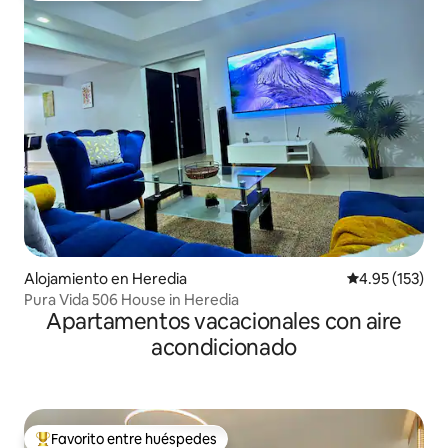
Alojamiento en Heredia
Calificación p
4.95 (153)
Pura Vida 506 House in Heredia
Apartamentos vacacionales con aire
acondicionado
Favorito entre huéspedes
Favorito entre huéspedes preferido