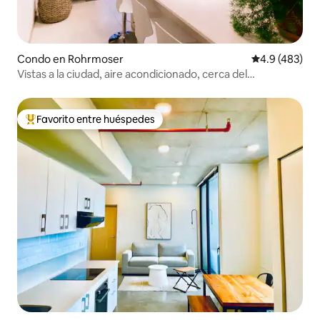
Condo en Rohrmoser
Calificación 
4.9 (483)
Vistas a la ciudad, aire acondicionado, cerca del
aeropuerto, 1903
Favorito entre huéspedes
Favorito entre huéspedes preferido