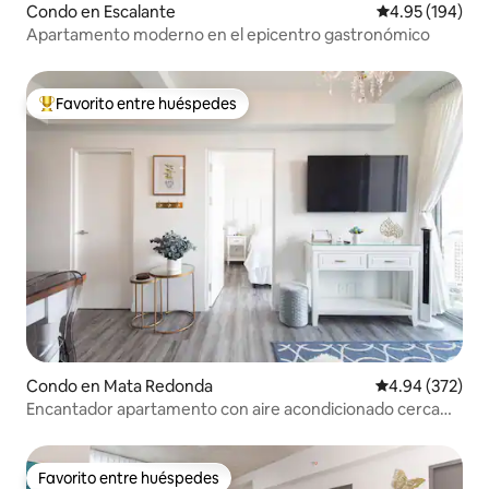
Condo en Escalante
Calificación pr
4.95 (194)
Apartamento moderno en el epicentro gastronómico
Favorito entre huéspedes
Favorito entre huéspedes preferido
Condo en Mata Redonda
Calificación pr
4.94 (372)
Encantador apartamento con aire acondicionado cerca
del aeropuerto internacional
Favorito entre huéspedes
Favorito entre huéspedes