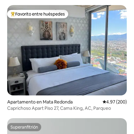
Favorito entre huéspedes
Favorito entre huéspedes preferido
Apartamento en Mata Redonda
Calificación pr
4.97 (200)
Caprichoso Apart Piso 27, Cama King, AC, Parqueo
Superanfitrión
Superanfitrión