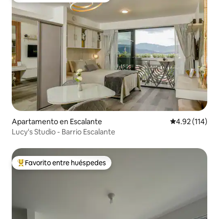
Apartamento en Escalante
Calificación p
4.92 (114)
Lucy's Studio - Barrio Escalante
Favorito entre huéspedes
Favorito entre huéspedes preferido