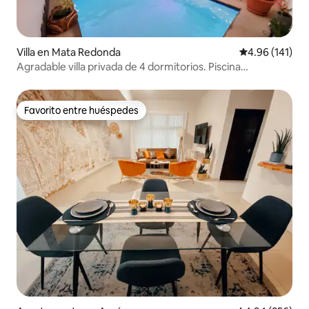
Villa en Mata Redonda
Calificación p
4.96 (141)
Agradable villa privada de 4 dormitorios. Piscina
climatizada, aire acondicionado.
Favorito entre huéspedes
Favorito entre huéspedes