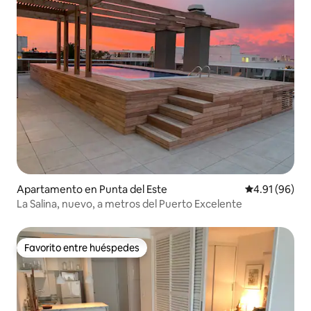
Apartamento en Punta del Este
Calificación 
4.91 (96)
La Salina, nuevo, a metros del Puerto Excelente
Favorito entre huéspedes
Favorito entre huéspedes