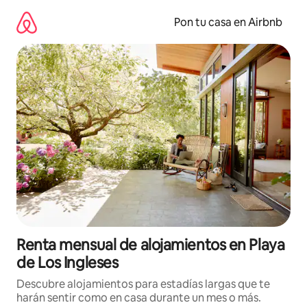
Omite
el
Pon tu casa en Airbnb
contenido
Renta mensual de alojamientos en Playa
de Los Ingleses
Descubre alojamientos para estadías largas que te
harán sentir como en casa durante un mes o más.