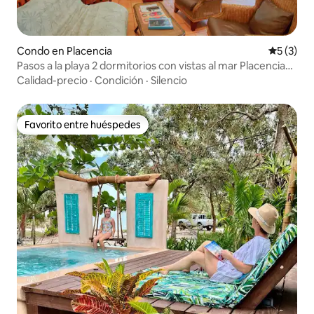
Condo en Placencia
Calificac
5 (3)
Pasos a la playa 2 dormitorios con vistas al mar Placencia
Peninsula
Calidad-precio
·
Condición
·
Silencio
Favorito entre huéspedes
Favorito entre huéspedes