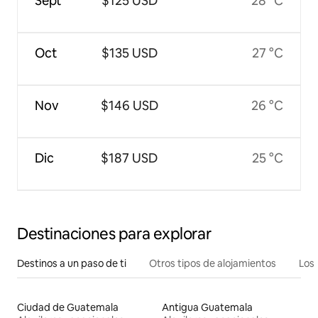
Sept
$125 USD
28 °C
Oct
$135 USD
27 °C
Nov
$146 USD
26 °C
Dic
$187 USD
25 °C
Destinaciones para explorar
Destinos a un paso de ti
Otros tipos de alojamientos
Los 
Ciudad de Guatemala
Antigua Guatemala