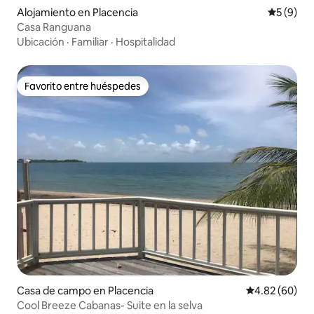
Alojamiento en Placencia
Calificac
5 (9)
Casa Ranguana
Ubicación
·
Familiar
·
Hospitalidad
Favorito entre huéspedes
Favorito entre huéspedes
Casa de campo en Placencia
Calificación p
4.82 (60)
Cool Breeze Cabanas- Suite en la selva