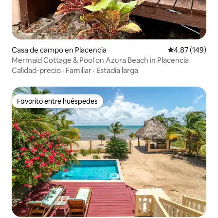
Casa de campo en Placencia
Calificación pr
4.87 (149)
Mermaid Cottage & Pool on Azura Beach in Placencia
Calidad-precio
·
Familiar
·
Estadía larga
Favorito entre huéspedes
Favorito entre huéspedes