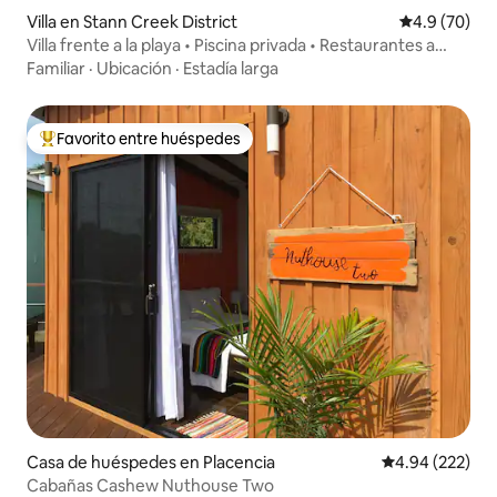
Villa en Stann Creek District
Calificación
4.9 (70)
Villa frente a la playa • Piscina privada • Restaurantes a
poca distancia
Familiar
·
Ubicación
·
Estadía larga
Favorito entre huéspedes
Favorito entre huéspedes preferido
Casa de huéspedes en Placencia
Calificación pr
4.94 (222)
Cabañas Cashew Nuthouse Two