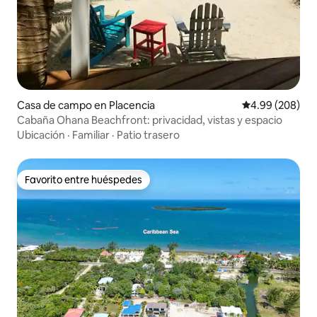
Casa de campo en Placencia
Calificación pr
4.99 (208)
Cabaña Ohana Beachfront: privacidad, vistas y espacio
Ubicación
·
Familiar
·
Patio trasero
Favorito entre huéspedes
Favorito entre huéspedes