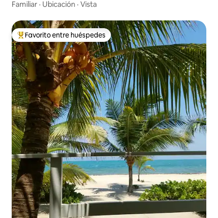
Familiar
·
Ubicación
·
Vista
Favorito entre huéspedes
Favorito entre huéspedes preferido