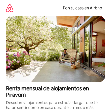
Omite
el
Pon tu casa en Airbnb
contenido
Renta mensual de alojamientos en
Piravom
Descubre alojamientos para estadías largas que te
harán sentir como en casa durante un mes o más.