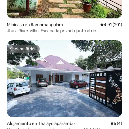
Minicasa en Ramamangalam
Calificación p
4.91 (201)
Jhula River Villa • Escapada privada junto al río
Superanfitrión
Superanfitrión
Alojamiento en Thalayolaparambu
Calificac
5 (4)