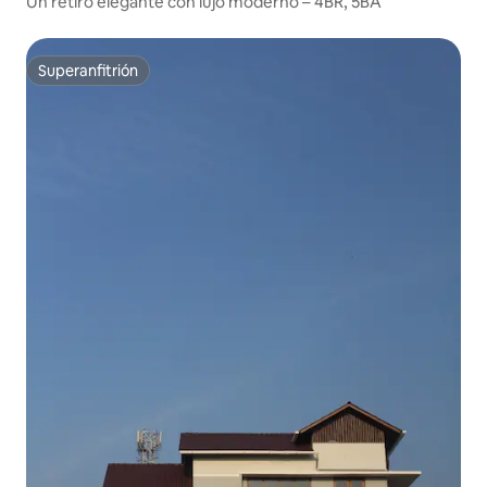
Un retiro elegante con lujo moderno – 4BR, 5BA
Superanfitrión
Superanfitrión