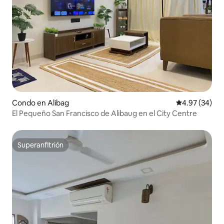
Condo en Alibag
Calificación p
4.97 (34)
El Pequeño San Francisco de Alibaug en el City Centre
Superanfitrión
Superanfitrión