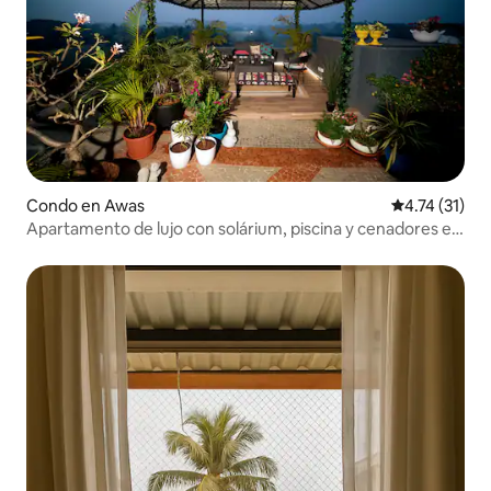
Condo en Awas
Calificación 
4.74 (31)
Apartamento de lujo con solárium, piscina y cenadores en
la azotea