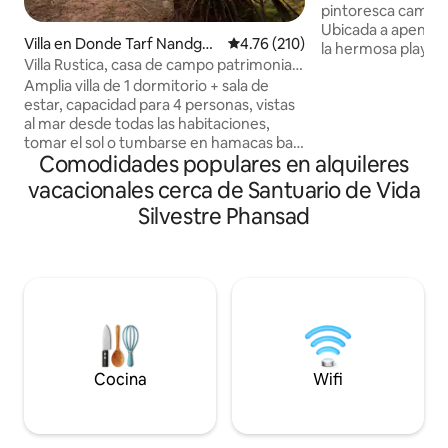
pintoresca campiñ
Ubicada a apenas 
Villa en Donde Tarf Nandgao
Calificación promedio: 4.76 de 5
4.76 (210)
la hermosa playa d
n
Villa Rustica, casa de campo patrimonial
que admite mascot
en un cocotal
Amplia villa de 1 dormitorio + sala de
un fin de semana 
estar, capacidad para 4 personas, vistas
trabajo desde la vi
al mar desde todas las habitaciones,
dormitorios, jardín
tomar el sol o tumbarse en hamacas bajo
refrescante. El acceso es muy fácil
Comodidades populares en alquileres
un dosel de cocoteros, disfrutar de
desde Mumbai a t
cocos frescos de nuestros árboles,
través de un auto
vacacionales cerca de Santuario de Vida
comidas caseras, clima ventoso, cielos
También hay taxis 
Silvestre Phansad
estrellados y una playa aislada. Visita el
reserva previa. 
mercado de pescado de Murud para
friendly, y nuestr
pescar frescas, explora las ruinas criollas
proporciona alime
en el fuerte de Revdanda (20 minutos en
adicional.
coche) o alquila bicicletas o botes de
banana y explora el pueblo de
Nandgaon. Ideal para familias, parejas o
reuniones. Disponible con cocinero,
limpiador, jardinero.
Cocina
Wifi