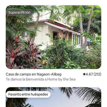
Superanfitrión
Superanfitrión
Casa de campo en Nagaon-Alibag
Calificación p
4.67 (212)
Te damos la bienvenida a Home by the Sea
Favorito entre huéspedes
Favorito entre huéspedes