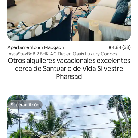
Apartamento en Mapgaon
Calificación p
4.84 (38)
InstaStayBnB 2 BHK AC Flat en Oasis Luxury Condos
Otros alquileres vacacionales excelentes
cerca de Santuario de Vida Silvestre
Phansad
Superanfitrión
Superanfitrión