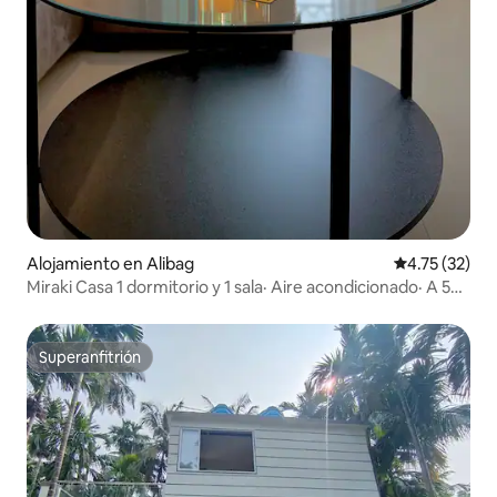
Alojamiento en Alibag
Calificación 
4.75 (32)
Miraki Casa 1 dormitorio y 1 sala· Aire acondicionado· A 5
minutos de Mandwa Jetty· Balcón
Superanfitrión
Superanfitrión