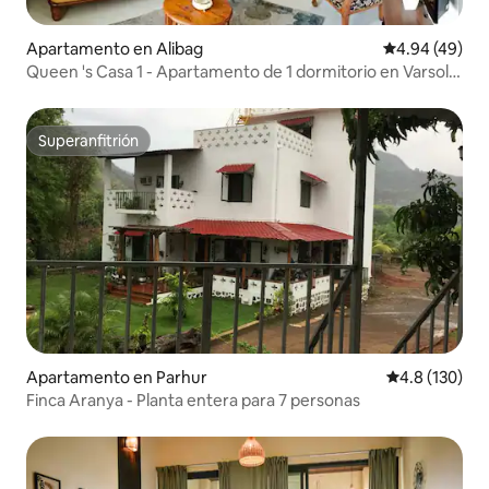
Apartamento en Alibag
Calificación p
4.94 (49)
Queen 's Casa 1 - Apartamento de 1 dormitorio en Varsoli
Alibaug
Superanfitrión
Superanfitrión
Apartamento en Parhur
Calificación 
4.8 (130)
Finca Aranya - Planta entera para 7 personas