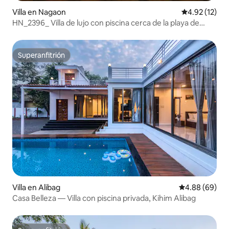
Villa en Nagaon
Calificación 
4.92 (12)
HN_2396_ Villa de lujo con piscina cerca de la playa de
Nagaon Alibag
Superanfitrión
Superanfitrión
Villa en Alibag
Calificación p
4.88 (69)
Casa Belleza — Villa con piscina privada, Kihim Alibag