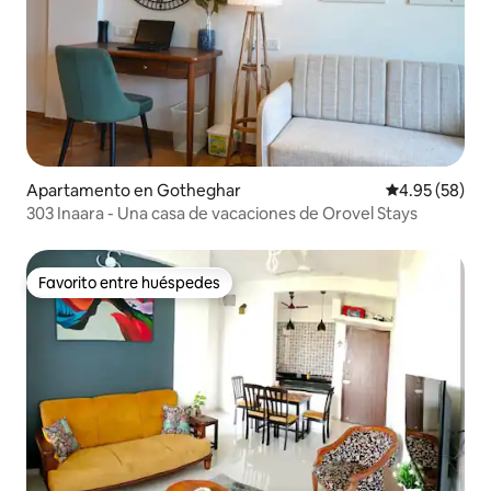
Apartamento en Gotheghar
Calificación p
4.95 (58)
303 Inaara - Una casa de vacaciones de Orovel Stays
Favorito entre huéspedes
Favorito entre huéspedes