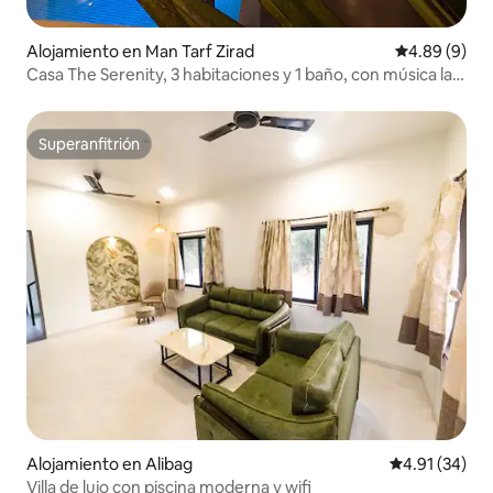
Alojamiento en Man Tarf Zirad
Calificación 
4.89 (9)
Casa The Serenity, 3 habitaciones y 1 baño, con música las
24 horas y piscina
Superanfitrión
Superanfitrión
Alojamiento en Alibag
Calificación 
4.91 (34)
Villa de lujo con piscina moderna y wifi