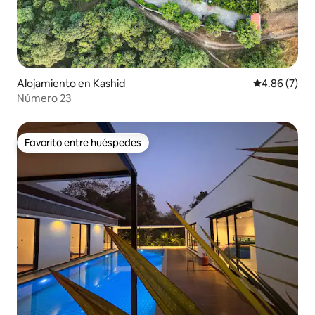
Alojamiento en Kashid
Calificación
4.86 (7)
Número 23
Favorito entre huéspedes
Favorito entre huéspedes