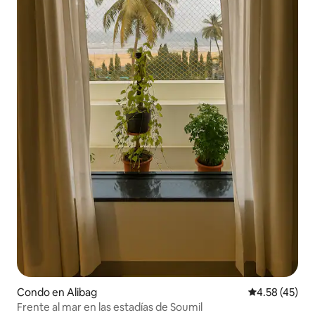
Condo en Alibag
Calificación 
4.58 (45)
Frente al mar en las estadías de Soumil