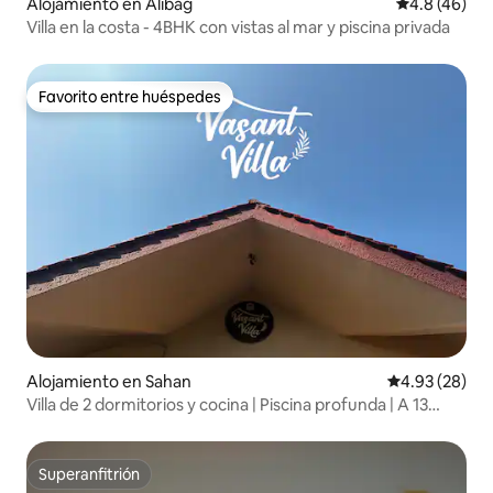
Alojamiento en Alibag
Calificación
4.8 (46)
Villa en la costa - 4BHK con vistas al mar y piscina privada
Favorito entre huéspedes
Favorito entre huéspedes
Alojamiento en Sahan
Calificación p
4.93 (28)
Villa de 2 dormitorios y cocina | Piscina profunda | A 13
minutos en auto de la playa
Superanfitrión
Superanfitrión