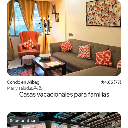
Condo en Alibag
Calificación 
4.65 (77)
Mar y salud🌊🏝🏖
Casas vacacionales para familias
Superanfitrión
Superanfitrión