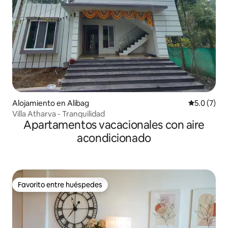
Alojamiento en Alibag
Calificació
5.0 (7)
Villa Atharva - Tranquilidad
Apartamentos vacacionales con aire
acondicionado
Favorito entre huéspedes
Favorito entre huéspedes