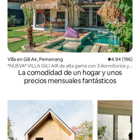
Villa en Gili Air, Pemenang
Calificación pr
4.94 (196)
*NUEVA* VILLA GILI AIR de alta gama con 3 dormitorios y
La comodidad de un hogar y unos
piscina privada
precios mensuales fantásticos