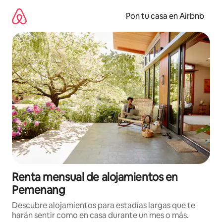
Omite
el
Pon tu casa en Airbnb
contenido
Renta mensual de alojamientos en
Pemenang
Descubre alojamientos para estadías largas que te
harán sentir como en casa durante un mes o más.