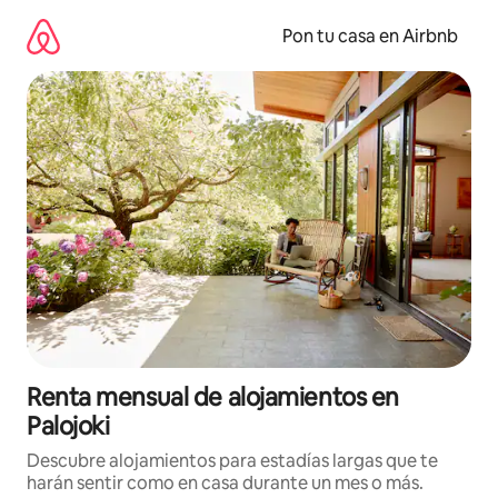
Omite
el
Pon tu casa en Airbnb
contenido
Renta mensual de alojamientos en
Palojoki
Descubre alojamientos para estadías largas que te
harán sentir como en casa durante un mes o más.