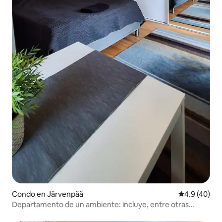
Condo en Järvenpää
Calificación
4.9 (40)
Departamento de un ambiente: incluye, entre otras
cosas, baño propio y estacionamiento