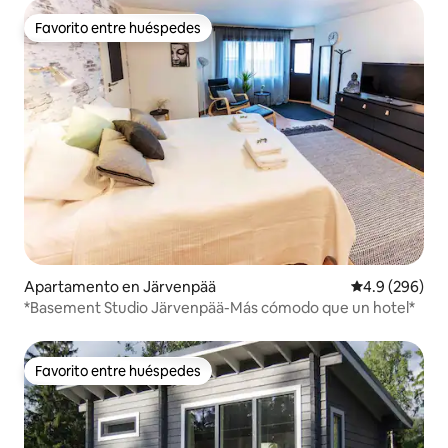
Favorito entre huéspedes
Favorito entre huéspedes
Apartamento en Järvenpää
Calificación p
4.9 (296)
*Basement Studio Järvenpää-Más cómodo que un hotel*
Favorito entre huéspedes
Favorito entre huéspedes