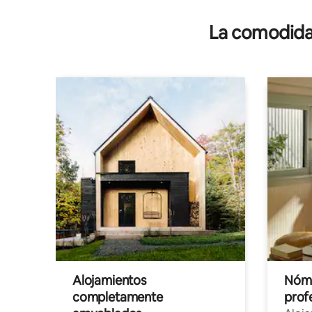
La comodidad
Alojamientos
Nóma
completamente
profe