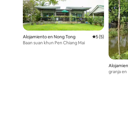
Alojamiento en Nong Tong
Calificación prome
5 (5)
Baan suan khun Pen Chiang Mai
Alojamien
granja en