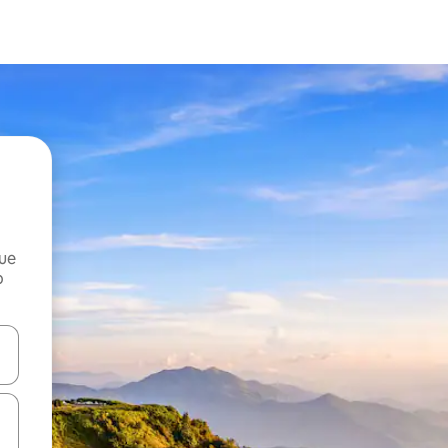
que
o
n las teclas de flecha hacia arriba y hacia abajo o explora con el tact