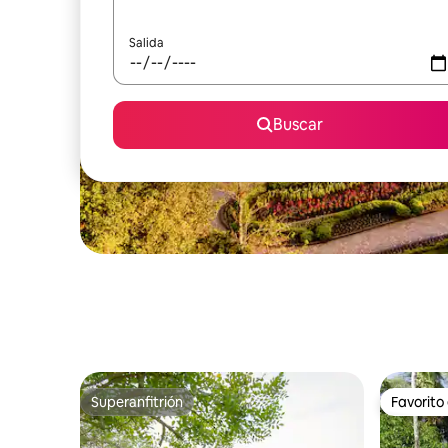
Salida
Buscar
Superanfitrión
Favorito
Superanfitrión
Favorito