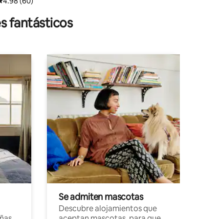
Calificación promedio: 4.98 de 5, 60 reseñas
4.98 (60)
s fantásticos
Se admiten mascotas
Descubre alojamientos que
ñas
aceptan mascotas, para que