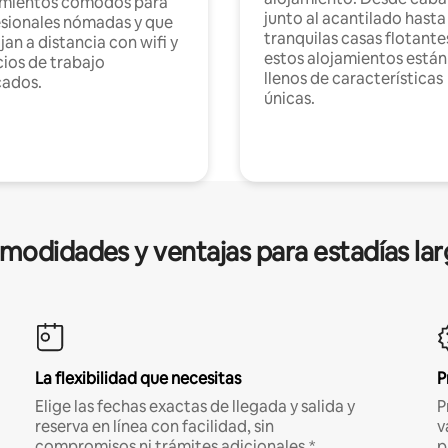
amientos cómodos para
junto al acantilado hasta
sionales nómadas y que
tranquilas casas flotante
jan a distancia con wifi y
estos alojamientos están
ios de trabajo
llenos de características
cados.
únicas.
modidades y ventajas para estadías lar
La flexibilidad que necesitas
P
Elige las fechas exactas de llegada y salida y
P
reserva en línea con facilidad, sin
v
compromisos ni trámites adicionales.*
p