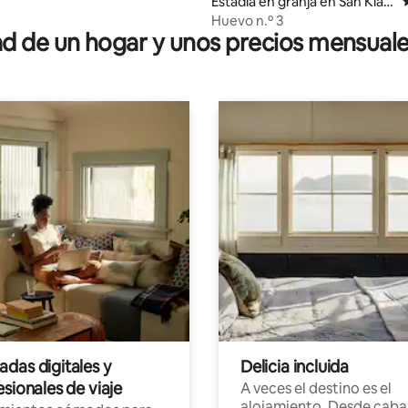
Estadía en granja en San Klan
g
Huevo n.º 3
 de un hogar y unos precios mensuale
das digitales y
Delicia incluida
sionales de viaje
A veces el destino es el
alojamiento. Desde caba