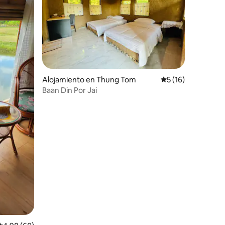
Alojamiento en Thung Tom
Calificación prome
5 (16)
Baan Din Por Jai