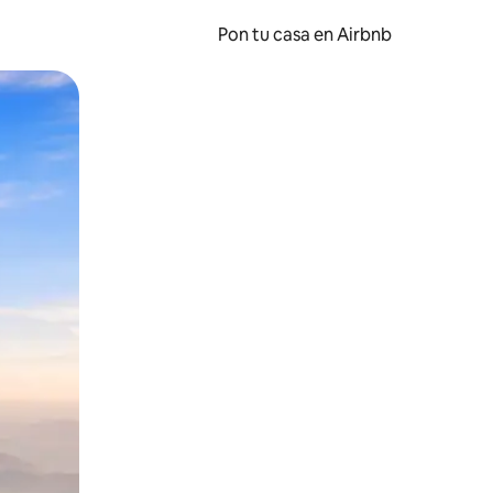
Pon tu casa en Airbnb
o o desliza el dedo.