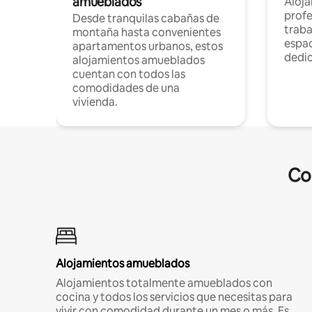
amueblados
Aloj
profe
Desde tranquilas cabañas de
traba
montaña hasta convenientes
espac
apartamentos urbanos, estos
dedi
alojamientos amueblados
cuentan con todos las
comodidades de una
vivienda.
Co
Alojamientos amueblados
Alojamientos totalmente amueblados con
cocina y todos los servicios que necesitas para
vivir con comodidad durante un mes o más. Es