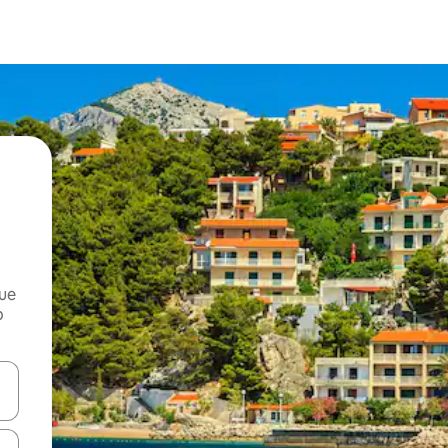
que
o
n las teclas de flecha hacia arriba y hacia abajo o explora con el tact