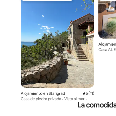
Alojamien
Casa AL E
#sauna #f
Alojamiento en Starigrad
Calificación promed
5 (11)
Casa de piedra privada • Vista al mar •
La comodidad
Estancia tranquila