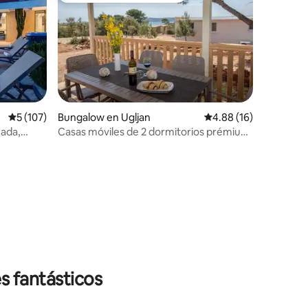
Calificación promedio: 5 de 5, 107 reseñas
5 (107)
Bungalow en Ugljan
Calificación promedio:
4.88 (16)
zada,
Casas móviles de 2 dormitorios prémium
en el Camping Ugljan
s fantásticos