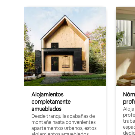
Alojamientos
Nóma
completamente
profe
amueblados
Aloj
profe
Desde tranquilas cabañas de
traba
montaña hasta convenientes
espac
apartamentos urbanos, estos
dedi
alojamientos amueblados