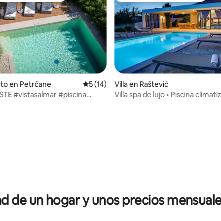
to en Petrčane
Calificación promedio: 5 de 5, 14 reseñas
5 (14)
Villa en Raštević
STE #vistasalmar #piscina
Villa spa de lujo • Piscina climati
itness #yoga
jacuzzi y sauna
io: 5 de 5, 11 reseñas
 de un hogar y unos precios mensuale