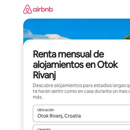
Omite
el
contenido
Renta mensual de
alojamientos en Otok
Rivanj
Descubre alojamientos para estadías largas 
te harán sentir como en casa durante un mes 
más.
Ubicación
Cuando los resultados estén disponibles, navega co
Llegada