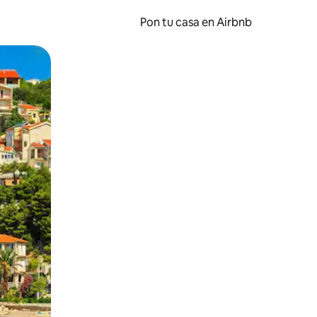
Pon tu casa en Airbnb
o o desliza el dedo.