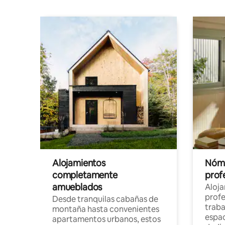
Alojamientos
Nóma
completamente
profe
amueblados
Aloj
profe
Desde tranquilas cabañas de
traba
montaña hasta convenientes
espac
apartamentos urbanos, estos