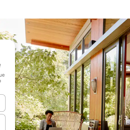
que
o
n las teclas de flecha hacia arriba y hacia abajo o explora con el tact