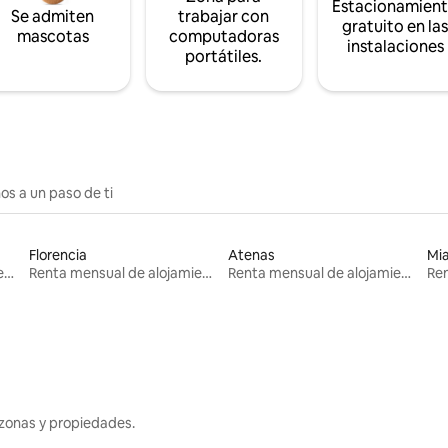
Estacionamien
Se admiten
trabajar con
gratuito en la
mascotas
computadoras
instalaciones
portátiles.
os a un paso de ti
Florencia
Atenas
Mi
Renta mensual de alojamientos
Renta mensual de alojamientos
Renta mensual de alojamientos
zonas y propiedades.