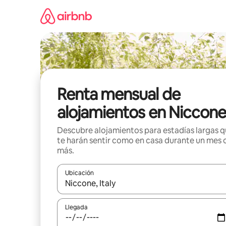
Omite
el
contenido
Renta mensual de
alojamientos en Niccone
Descubre alojamientos para estadías largas 
te harán sentir como en casa durante un mes 
más.
Ubicación
Cuando los resultados estén disponibles, navega co
Llegada