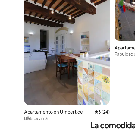
Apartame
Fabuloso 
Piazza
Apartamento en Umbertide
Calificación promed
5 (24)
B&B Lavinia
La comodidad