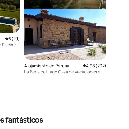
Calificación promedio: 5 de 5, 29 reseñas
5 (29)
c Piscine
Alojamiento en Perusa
Calificación promedio: 
4.98 (202)
La Perla del Lago Casa de vacaciones en
el lago Trasimeno
s fantásticos