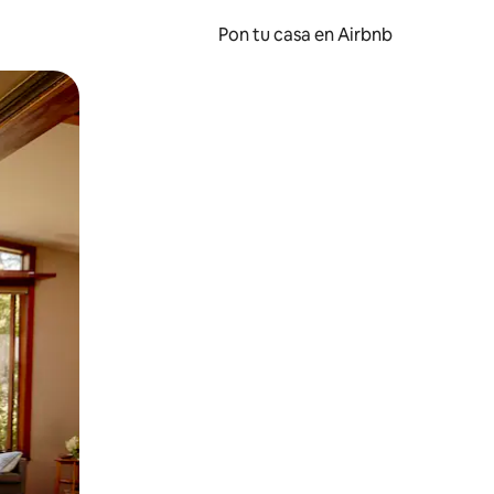
Pon tu casa en Airbnb
o o desliza el dedo.