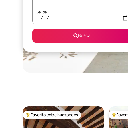
Salida
Buscar
Favorito entre huéspedes
Favor
Favorito entre huéspedes preferido
Favorito