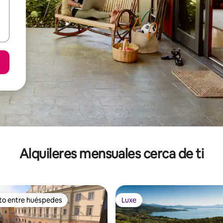
Alquileres mensuales cerca de ti
ito entre huéspedes
Luxe
 entre huéspedes preferido
Luxe