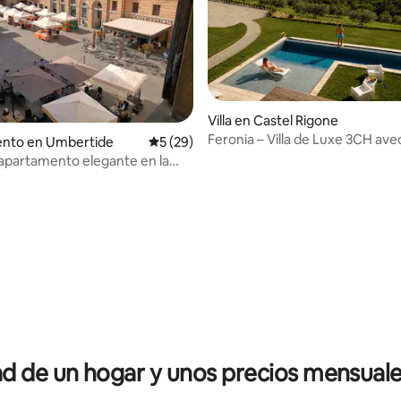
Villa en Castel Rigone
Feronia – Villa de Luxe 3CH ave
nto en Umbertide
Calificación promedio: 5 de 5, 29 reseñas
5 (29)
Chauffée
apartamento elegante en la
io: 5 de 5, 24 reseñas
 de un hogar y unos precios mensuale