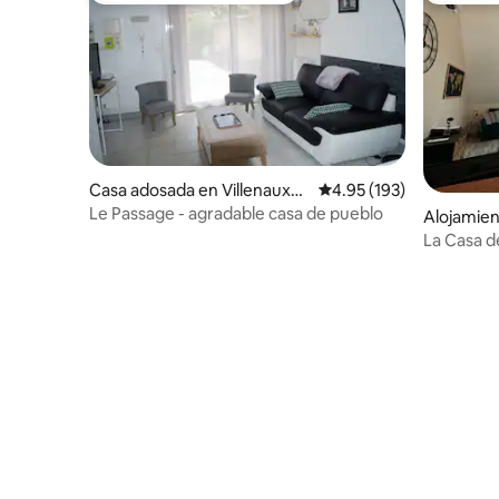
Casa adosada en Villenauxe-
Calificación promedio: 
4.95 (193)
la-Grande
Le Passage - agradable casa de pueblo
Alojamien
La Casa d