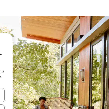
-
que
o
n las teclas de flecha hacia arriba y hacia abajo o explora con el tact