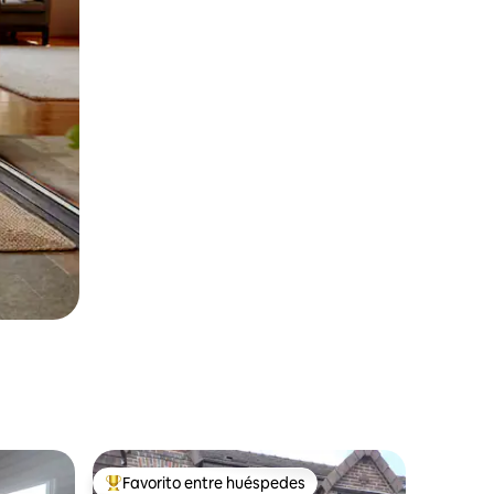
Favorito entre huéspedes
Favorito entre huéspedes preferido