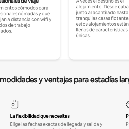
sionales de viaje
A veces el destino es el
alojamiento. Desde caba
amientos cómodos para
junto al acantilado hasta
sionales nómadas y que
tranquilas casas flotante
jan a distancia con wifi y
estos alojamientos están
ios de trabajo
llenos de características
cados.
únicas.
modidades y ventajas para estadías lar
La flexibilidad que necesitas
P
Elige las fechas exactas de llegada y salida y
P