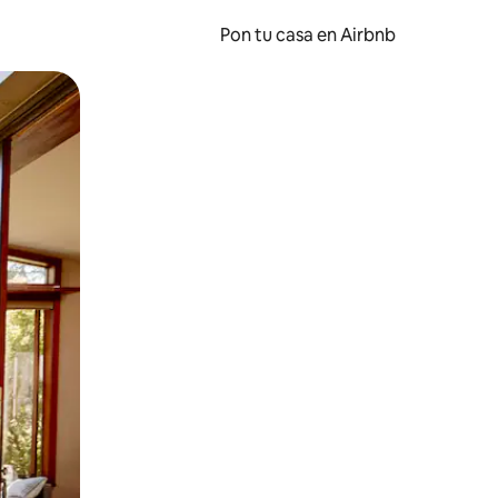
Pon tu casa en Airbnb
o o desliza el dedo.