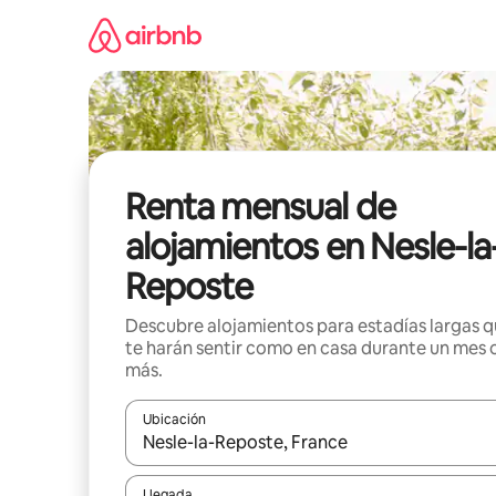
Omite
el
contenido
Renta mensual de
alojamientos en Nesle-la
Reposte
Descubre alojamientos para estadías largas 
te harán sentir como en casa durante un mes 
más.
Ubicación
Cuando los resultados estén disponibles, navega co
Llegada