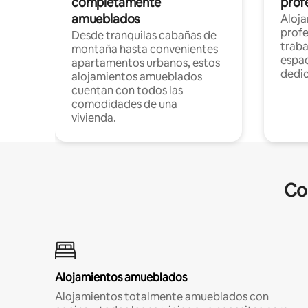
completamente
profe
amueblados
Aloj
profe
Desde tranquilas cabañas de
traba
montaña hasta convenientes
espac
apartamentos urbanos, estos
dedi
alojamientos amueblados
cuentan con todos las
comodidades de una
vivienda.
Co
Alojamientos amueblados
Alojamientos totalmente amueblados con