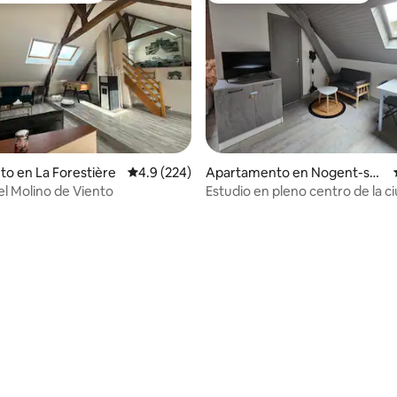
4.95 de 5, 193 reseñas
to en La Forestière
Calificación promedio: 4.9 de 5, 224 reseñas
4.9 (224)
Apartamento en Nogent-sur
-Seine
el Molino de Viento
Estudio en pleno centro de la c