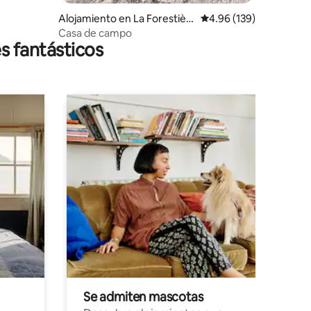
Alojamiento en La Forestièr
Calificación promedio: 
4.96 (139)
e
Casa de campo
s fantásticos
Se admiten mascotas