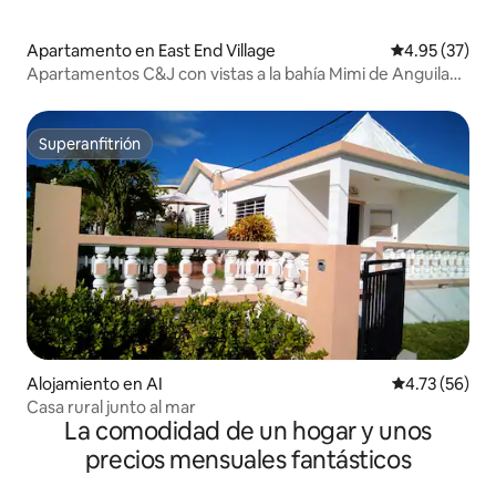
Apartamento en East End Village
Calificación 
4.95 (37)
Apartamentos C&J con vistas a la bahía Mimi de Anguila
(Apto. 1)
Superanfitrión
Superanfitrión
Alojamiento en AI
Calificación 
4.73 (56)
Casa rural junto al mar
La comodidad de un hogar y unos
precios mensuales fantásticos