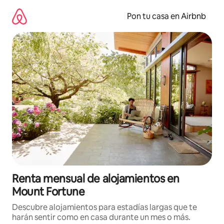
Omite
el
Pon tu casa en Airbnb
contenido
Renta mensual de alojamientos en
Mount Fortune
Descubre alojamientos para estadías largas que te
harán sentir como en casa durante un mes o más.