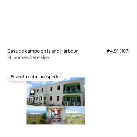
Casa de campo en Island Harbour
Calificación p
4.91 (107)
St. Somewhere Else
Favorito entre huéspedes
Favorito entre huéspedes