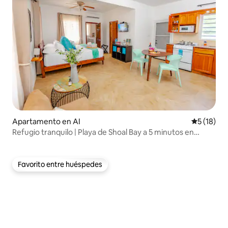
Apartamento en AI
Calificaci
5 (18)
Refugio tranquilo | Playa de Shoal Bay a 5 minutos en
coche
Favorito entre huéspedes
Favorito entre huéspedes