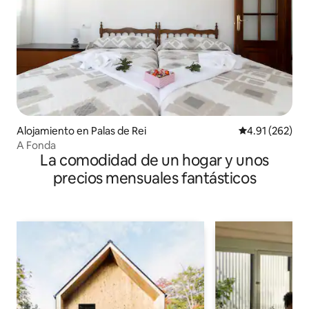
Alojamiento en Palas de Rei
Calificación p
4.91 (262)
A Fonda
La comodidad de un hogar y unos
precios mensuales fantásticos