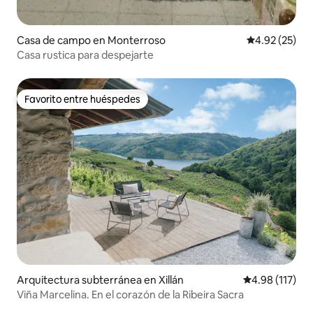
Casa de campo en Monterroso
Calificación 
4.92 (25)
Casa rustica para despejarte
Favorito entre huéspedes
Favorito entre huéspedes
Arquitectura subterránea en Xillán
Calificación p
4.98 (117)
Viña Marcelina. En el corazón de la Ribeira Sacra