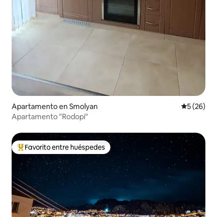
Apartamento en Smolyan
Calificaci
5 (26)
Apartamento "Rodopi"
Favorito entre huéspedes
Favorito entre huéspedes preferido