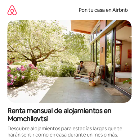
Omite
el
Pon tu casa en Airbnb
contenido
Renta mensual de alojamientos en
Momchilovtsi
Descubre alojamientos para estadías largas que te
harán sentir como en casa durante un mes o más.