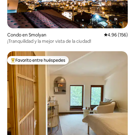
Condo en Smolyan
Calificación pr
4.96 (156)
¡Tranquilidad y la mejor vista de la ciudad!
Favorito entre huéspedes
Favorito entre huéspedes preferido