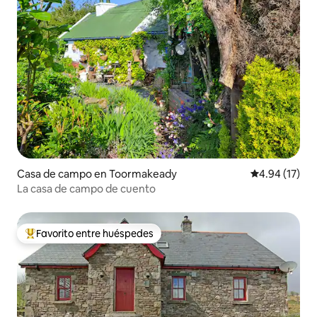
Casa de campo en Toormakeady
Calificación 
4.94 (17)
La casa de campo de cuento
Favorito entre huéspedes
Favorito entre huéspedes preferido