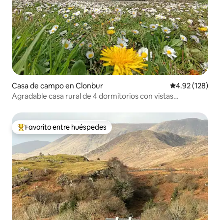
Casa de campo en Clonbur
Calificación p
4.92 (128)
Agradable casa rural de 4 dormitorios con vistas
panorámicas
Favorito entre huéspedes
Favorito entre huéspedes preferido