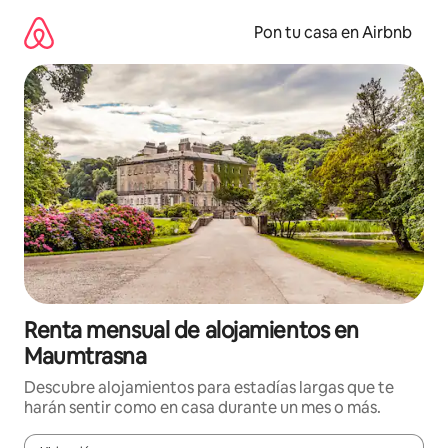
Omite
el
Pon tu casa en Airbnb
contenido
Renta mensual de alojamientos en
Maumtrasna
Descubre alojamientos para estadías largas que te
harán sentir como en casa durante un mes o más.