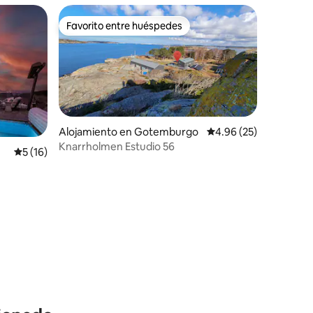
Favorito entre huéspedes
rido
Favorito entre huéspedes
Alojamiento en Gotemburgo
Calificación promedio:
4.96 (25)
Knarrholmen Estudio 56
Calificación promedio: 5 de 5, 16 reseñas
5 (16)