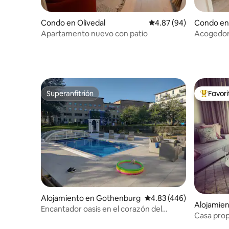
Condo en Olivedal
Calificación promedio:
4.87 (94)
Condo en 
Apartamento nuevo con patio
Acogedor 
Superanfitrión
Favor
Superanfitrión
Favorito
Alojamiento en Gothenburg
Calificación promedio: 
4.83 (446)
Alojamie
Encantador oasis en el corazón del
Casa prop
centro de Gotemburgo
ubicació