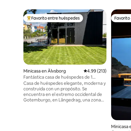
Favorito entre huéspedes
Favorito
Favorito entre huéspedes preferido
Favorito
Minicasa en Älvsborg
Calificación promedio: 
4.99 (213)
Fantástica casa de huéspedes de 1
dormitorio con loft
Casa de huéspedes elegante, moderna y
construida con un propósito. Se
encuentra en el extremo occidental de
Gotemburgo, en Långedrag, una zona
residencial muy agradable. Se tarda unos
15 minutos en llegar al centro de la ciudad
o al hermoso archipiélago. La parada de
tranvía y autobús está a 10 minutos a pie
Minicasa 
y el mar a solo unos cientos de metros. A