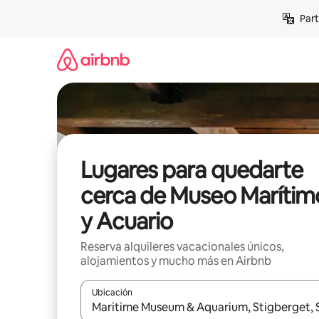
Omite
Part
el
contenido
Lugares para quedarte
cerca de Museo Marítim
y Acuario
Reserva alquileres vacacionales únicos,
alojamientos y mucho más en Airbnb
Ubicación
Cuando los resultados estén disponibles, navega co