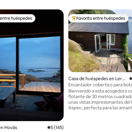
 entre huéspedes
Favorito entre huéspedes
 entre huéspedes
Favorito entre huéspedes prefe
4.99 de 5, 213 reseñas
Casa de huéspedes en Leru
C
m
Encantador cobertizo para bot
patio privado y escalera de bañ
Bienvenido a esta acogedora c
flotante de 30 metros cuadrad
unas vistas impresionantes del 
Aspen, perfecta para los amant
naturaleza que buscan paz y rel
La cabaña se encuentra justo al
agua y cuenta con una pequeña
en Hovås
Calificación promedio: 5 de 5, 145 reseñas
5 (145)
una sala de estar y un loft para 