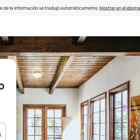
e de la información se tradujo automáticamente. 
Mostrar en el idioma
o
n las teclas de flecha hacia arriba y hacia abajo o explora con el tact