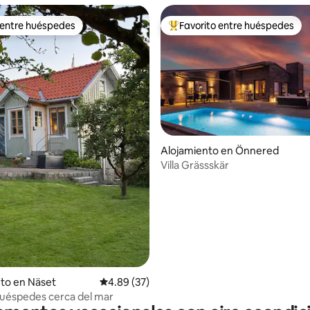
 entre huéspedes
Favorito entre huéspedes
 entre huéspedes
Favorito entre huéspedes prefe
 4.96 de 5, 45 reseñas
Alojamiento en Önnered
Villa Grässskär
to en Näset
Calificación promedio: 4.89 de 5, 37 reseñas
4.89 (37)
uéspedes cerca del mar