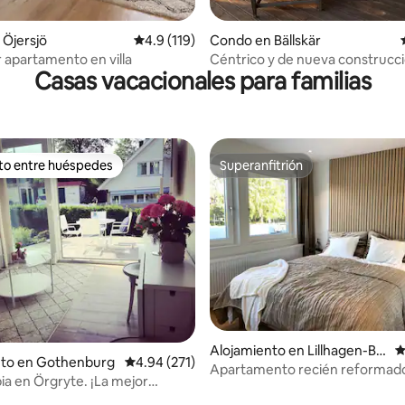
 4.87 de 5, 94 reseñas
Öjersjö
Calificación promedio: 4.9 de 5, 119 reseñas
4.9 (119)
Condo en Bällskär
apartamento en villa
Céntrico y de nueva construcc
Casas vacacionales para familias
gran patio
ito entre huéspedes
Superanfitrión
 entre huéspedes preferido
Superanfitrión
4.83 de 5, 446 reseñas
Alojamiento en Lillhagen-Br
C
nto en Gothenburg
Calificación promedio: 4.94 de 5, 271 reseñas
4.94 (271)
unnsbo
Apartamento recién reformad
ia en Örgryte. ¡La mejor
aparcamiento gratuito
n de Gotemburgo!