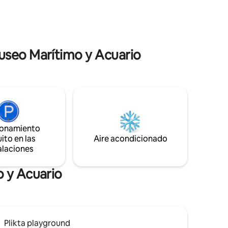
natural de Vrångö. La cabaña está
n a 30
diseñada para una estancia tranquila
o del
cerca de la naturaleza y el idílico entorno
del archipiélago, independientemente
chapuzón
de la temporada.
xplora los
useo Marítimo y Acuario
ionamiento
ito en las
Aire acondicionado
alaciones
o y Acuario
Plikta playground