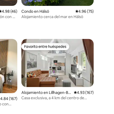
Calificación promedio: 4.98 de 5, 46 reseñas
4.98 (46)
Condo en Hälsö
Calificación promedio:
4.96 (75)
ión con un
Alojamiento cerca del mar en Hälsö
Favorito entre huéspedes
Favorito entre huéspedes
Alojamiento en Lillhagen-Br
Calificación promedio: 
4.93 (167)
unnsbo
Casa exclusiva, a 4 km del centro de
alificación promedio: 4.84 de 5, 167 reseñas
4.84 (167)
Gotemburgo
o con