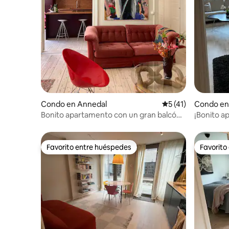
Condo en Annedal
Calificación promed
5 (41)
Condo en
Bonito apartamento con un gran balcón
¡Bonito 
en el centro de Gotemburgo
con jardí
Favorito entre huéspedes
Favorito
Favorito entre huéspedes
Favorito