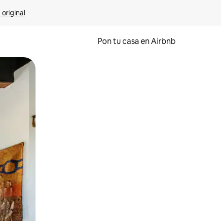
 original
Pon tu casa en Airbnb
o o desliza el dedo.