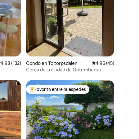
alificación promedio: 4.98 de 5, 132 reseñas
4.98 (132)
Condo en Toltorpsdalen
Calificación promedio:
4.96 (45)
Cerca de la ciudad de Gotemburgo ·
Zona tranquila · Estacionamiento privado
Favorito entre huéspedes
Favorito entre huéspedes preferido