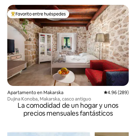
Favorito entre huéspedes
Favorito entre huéspedes preferido
Apartamento en Makarska
Calificación pr
4.96 (289)
Dujina Konoba, Makarska, casco antiguo
La comodidad de un hogar y unos
precios mensuales fantásticos