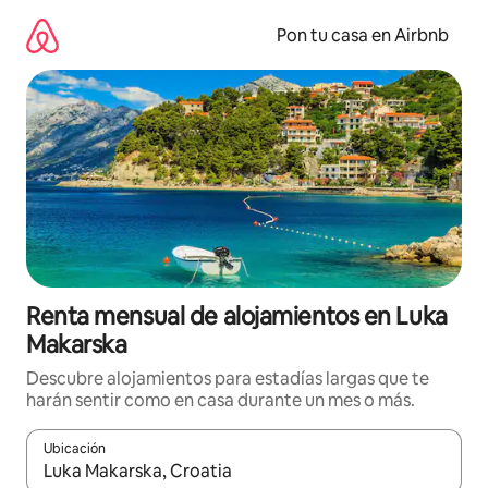
Omite
el
Pon tu casa en Airbnb
contenido
Renta mensual de alojamientos en Luka
Makarska
Descubre alojamientos para estadías largas que te
harán sentir como en casa durante un mes o más.
Ubicación
Cuando los resultados estén disponibles, navega con las teclas d