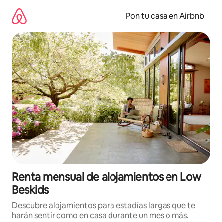
Omite
el
Pon tu casa en Airbnb
contenido
Renta mensual de alojamientos en Low
Beskids
Descubre alojamientos para estadías largas que te
harán sentir como en casa durante un mes o más.