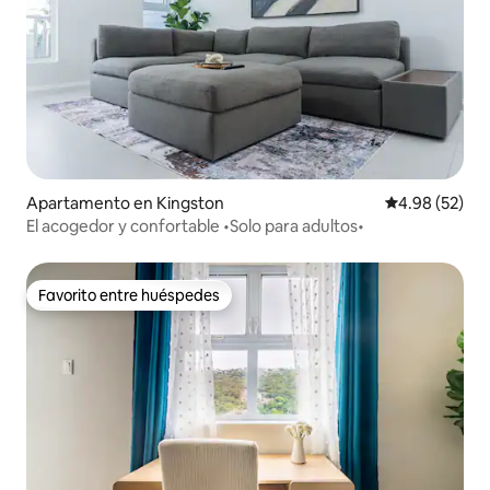
Apartamento en Kingston
Calificación p
4.98 (52)
El acogedor y confortable •Solo para adultos•
Favorito entre huéspedes
Favorito entre huéspedes