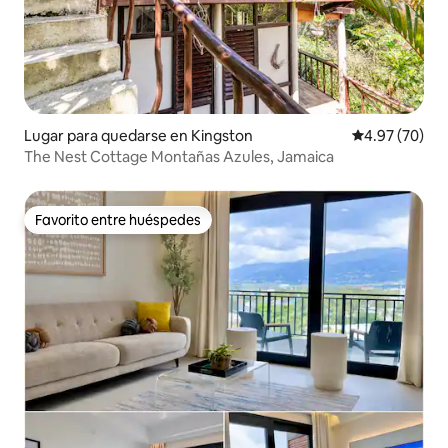
Lugar para quedarse en Kingston
Calificación p
4.97 (70)
The Nest Cottage Montañas Azules, Jamaica
Favorito entre huéspedes
Favorito entre huéspedes