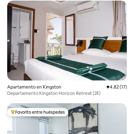
Apartamento en Kingston
Calificación 
4.82 (17)
Departamento Kingston Horizon Retreat (2E)
Favorito entre huéspedes
Favorito entre huéspedes preferido