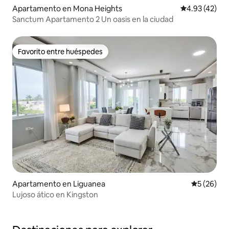
Apartamento en Mona Heights
Calificación 
4.93 (42)
Sanctum Apartamento 2 Un oasis en la ciudad
Favorito entre huéspedes
Favorito entre huéspedes
Apartamento en Liguanea
Calificaci
5 (26)
Lujoso ático en Kingston