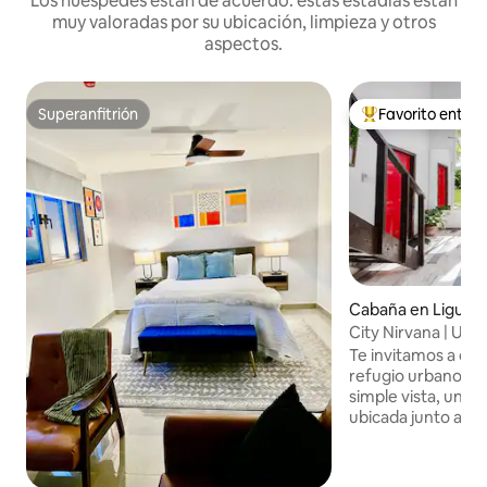
Los huéspedes están de acuerdo: estas estadías están
muy valoradas por su ubicación, limpieza y otros
aspectos.
Superanfitrión
Favorito entre
Superanfitrión
Favorito entre hu
Cabaña en Liguan
City Nirvana | Ubic
Relájate y disfruta
Te invitamos a dis
refugio urbano se
simple vista, una
ubicada junto a Ci
zona de Liguanea.
con la naturaleza, 
increíbles vistas 