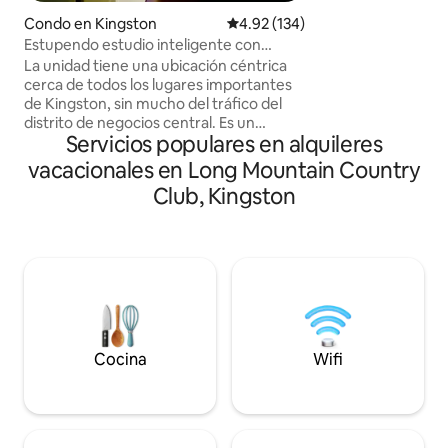
nuestro verde jard
Condo en Kingston
Calificación promedio: 4.92 de 5
4.92 (134)
pájaros durante el 
Estupendo estudio inteligente con
durante la noche. 
piscina y vistas a la ciudad
La unidad tiene una ubicación céntrica
explorar el Museo
cerca de todos los lugares importantes
House, restaurante
de Kingston, sin mucho del tráfico del
y supermercados, 
distrito de negocios central. Es un
distancia a pie y o
Servicios populares en alquileres
estudio único y cuidado, decorado con
coche. ¡Bienvenid
sensibilidades refinadas de la era
nos encantaría ho
vacacionales en Long Mountain Country
moderna de mediados de siglo. Viene
Club, Kingston
totalmente equipado con todas las
comodidades necesarias para tener una
experiencia hogareña. Ubicado en una
comunidad tranquila y de clase
trabajadora a poca distancia a pie del
hospital, la oficina de correos, la iglesia, el
bar de ron, el supermercado, el mercado
de agricultores, la estación de policía, la
farmacia y el cajero automático.
Cocina
Wifi