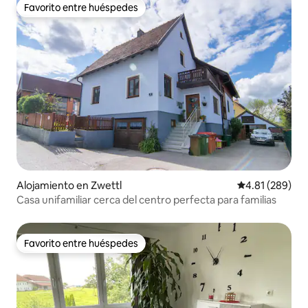
Favorito entre huéspedes
Favorito entre huéspedes
Alojamiento en Zwettl
Calificación pr
4.81 (289)
Casa unifamiliar cerca del centro perfecta para familias
Favorito entre huéspedes
Favorito entre huéspedes