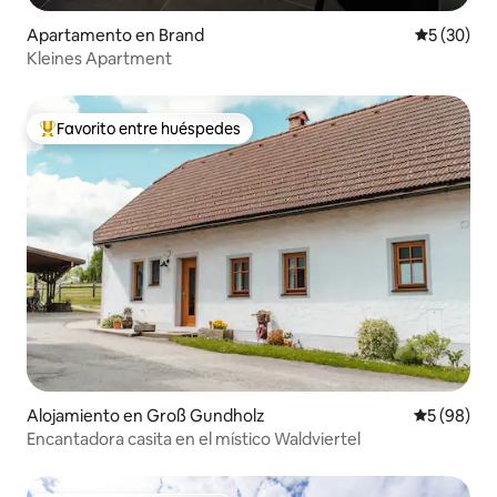
Apartamento en Brand
Calificaci
5 (30)
Kleines Apartment
Favorito entre huéspedes
Favorito entre huéspedes preferido
Alojamiento en Groß Gundholz
Calificaci
5 (98)
Encantadora casita en el místico Waldviertel