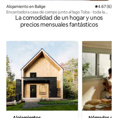
Alojamiento en Balige
Calificación
4.67 (6)
Encantadora casa de campo junto al lago Toba - toda la
La comodidad de un hogar y unos
casa
precios mensuales fantásticos
Alojamientos
Nómadas digit