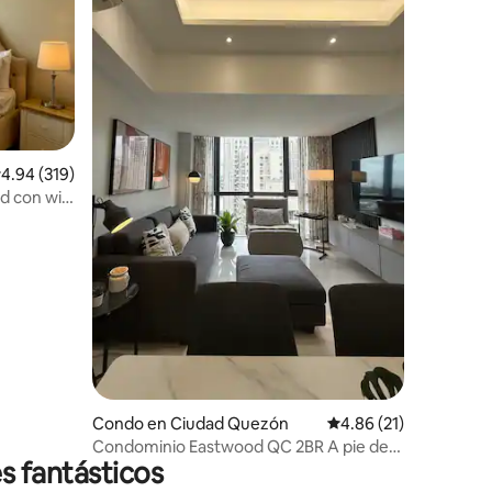
alificación promedio: 4.94 de 5, 319 reseñas
4.94 (319)
d con wifi
Condo en Ciudad Quezón
Calificación promedio:
4.86 (21)
Condominio Eastwood QC 2BR A pie de
s fantásticos
centro comercial, cafeterías y
restaurantes