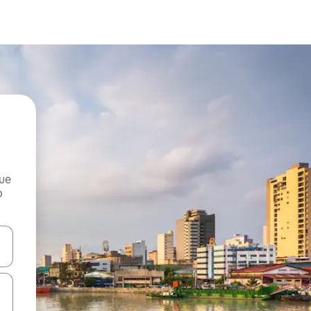
que
o
n las teclas de flecha hacia arriba y hacia abajo o explora con el tact