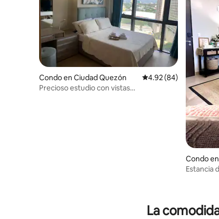
Condo en Ciudad Quezón
Calificación promedio:
4.92 (84)
Precioso estudio con vistas
impresionantes en One Eastwood
Condo en
Estancia 
SmartTV c
La comodidad