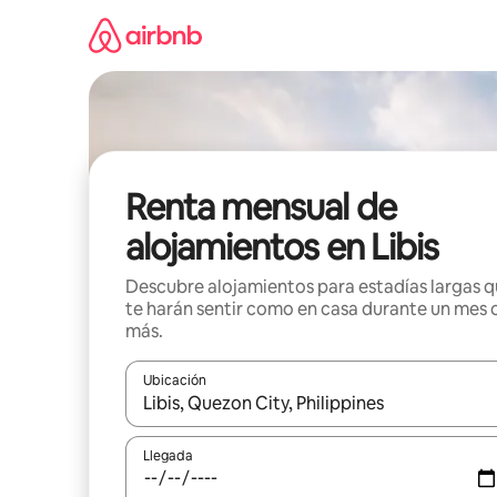
Omite
el
contenido
Renta mensual de
alojamientos en Libis
Descubre alojamientos para estadías largas 
te harán sentir como en casa durante un mes 
más.
Ubicación
Cuando los resultados estén disponibles, navega co
Llegada