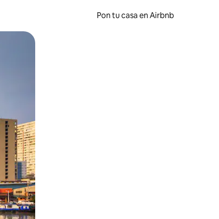
Pon tu casa en Airbnb
o o desliza el dedo.