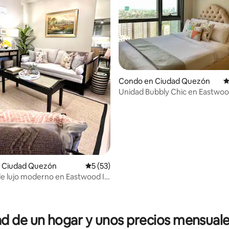
 4.92 de 5, 84 reseñas
Condo en Ciudad Quezón
C
Unidad Bubbly Chic en Eastwoo
y Netflix
 Ciudad Quezón
Calificación promedio: 5 de 5, 53 reseñas
5 (53)
de lujo moderno en Eastwood I
on Netflix
 de un hogar y unos precios mensuale