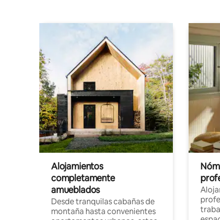
Alojamientos
Nóma
completamente
profe
amueblados
Aloj
profe
Desde tranquilas cabañas de
traba
montaña hasta convenientes
espac