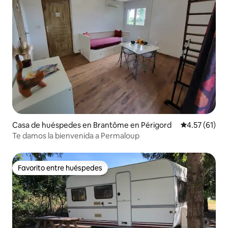
Casa de huéspedes en Brantôme en Périgord
Calificación 
4.57 (61)
Te damos la bienvenida a Permaloup
Favorito entre huéspedes
Favorito entre huéspedes