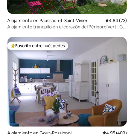
Alojamiento en Paussac-et-Saint-Vivien
Calificación p
4.84 (73)
Alojamiento tranquilo en el corazón del Périgord Vert . GR
36
Favorito entre huéspedes
Favorito entre huéspedes preferido
Alojamiento en Gout-Rossignol
Calificación pr
4.95 (409)