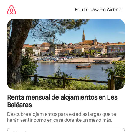
Omite
el
Pon tu casa en Airbnb
contenido
Renta mensual de alojamientos en Les
Baléares
Descubre alojamientos para estadías largas que te
harán sentir como en casa durante un mes o más.