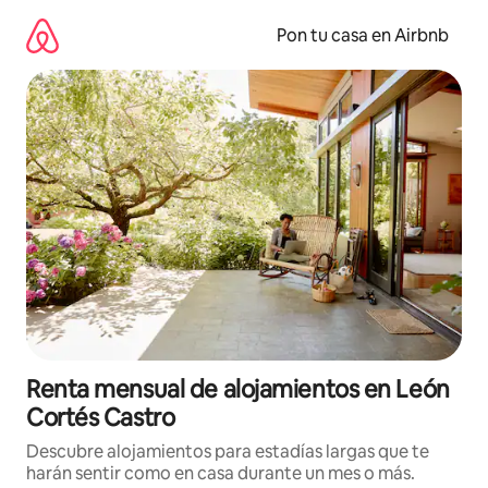
Omite
el
Pon tu casa en Airbnb
contenido
Renta mensual de alojamientos en León
Cortés Castro
Descubre alojamientos para estadías largas que te
harán sentir como en casa durante un mes o más.