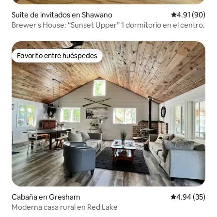
Suite de invitados en Shawano
Calificación 
4.91 (90)
Brewer's House: “Sunset Upper” 1 dormitorio en el centro.
Favorito entre huéspedes
Favorito entre huéspedes
Cabaña en Gresham
Calificación p
4.94 (35)
Moderna casa rural en Red Lake