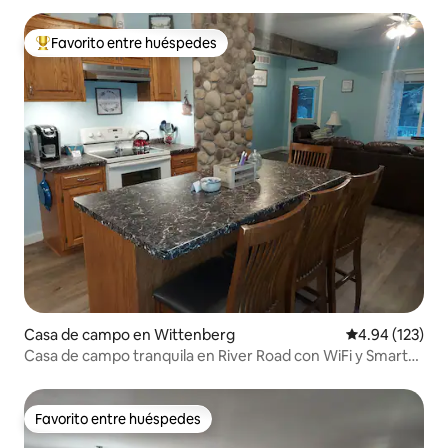
Favorito entre huéspedes
Favorito entre huéspedes preferido
Casa de campo en Wittenberg
Calificación p
4.94 (123)
Casa de campo tranquila en River Road con WiFi y Smart
TV
Favorito entre huéspedes
Favorito entre huéspedes