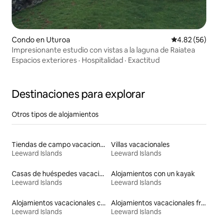
Condo en Uturoa
Calificación p
4.82 (56)
Impresionante estudio con vistas a la laguna de Raiatea
Espacios exteriores
·
Hospitalidad
·
Exactitud
Destinaciones para explorar
Otros tipos de alojamientos
Tiendas de campo vacacionales
Villas vacacionales
Leeward Islands
Leeward Islands
Casas de huéspedes vacacionales
Alojamientos con un kayak
Leeward Islands
Leeward Islands
Alojamientos vacacionales con piscina
Alojamientos vacacionales frente a la playa
Leeward Islands
Leeward Islands