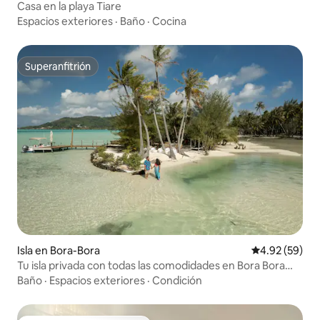
Casa en la playa Tiare
Espacios exteriores
·
Baño
·
Cocina
Superanfitrión
Superanfitrión
Isla en Bora-Bora
Calificación p
4.92 (59)
Tu isla privada con todas las comodidades en Bora Bora
♥️♥️
Baño
·
Espacios exteriores
·
Condición