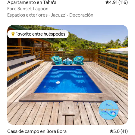
Apartamento en Taha'a
Calificación p
4.91 (116)
Fare Sunset Lagoon
Espacios exteriores
·
Jacuzzi
·
Decoración
Favorito entre huéspedes
Favorito entre huéspedes preferido
Casa de campo en Bora Bora
Calificación
5.0 (41)