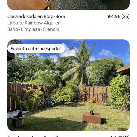
Casa adosada en Bora-Bora
Calificación p
4.96 (26)
La Suite Rainbow Alquiler
Baño
·
Limpieza
·
Silencio
Favorito entre huéspedes
Favorito entre huéspedes