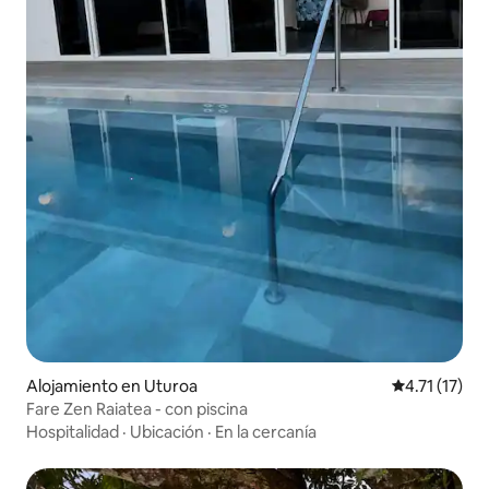
Alojamiento en Uturoa
Calificación 
4.71 (17)
Fare Zen Raiatea - con piscina
Hospitalidad
·
Ubicación
·
En la cercanía