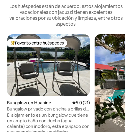
Los huéspedes están de acuerdo: estos alojamientos
vacacionales con jacuzzi tienen excelentes
valoraciones por su ubicación y limpieza, entre otros
aspectos.
Favorito entre huéspedes
Favorito entre huéspedes preferido
Bungalow en Huahine
Calificación promedio: 5.0 de 
5.0 (21)
Bungalow privado con piscina a orillas del
lago
El alojamiento es un bungalow que tiene
un amplio baño con ducha (agua
caliente) con inodoro, está equipado con
aire acondicionado, ventilador,