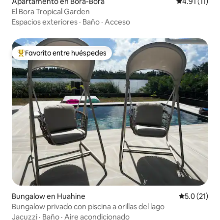
Apartamento en Bora-Bora
Calificación 
4.91 (11)
El Bora Tropical Garden
Espacios exteriores
·
Baño
·
Acceso
Favorito entre huéspedes
Favorito entre huéspedes preferido
Bungalow en Huahine
Calificación
5.0 (21)
Bungalow privado con piscina a orillas del lago
Jacuzzi
·
Baño
·
Aire acondicionado