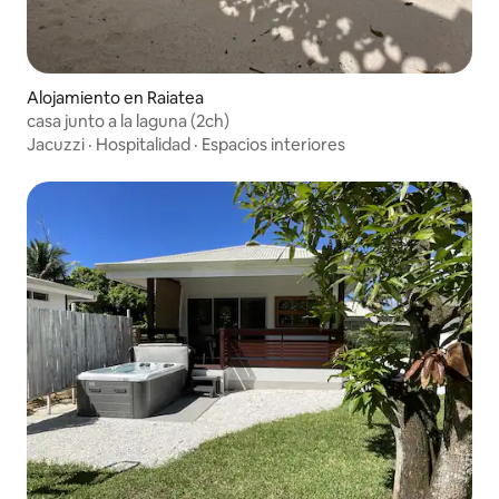
Alojamiento en Raiatea
casa junto a la laguna (2ch)
Jacuzzi
·
Hospitalidad
·
Espacios interiores