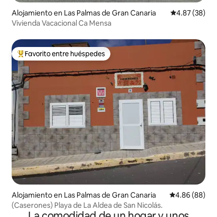
Alojamiento en Las Palmas de Gran Canaria
Calificación p
4.87 (38)
Vivienda Vacacional Ca Mensa
Favorito entre huéspedes
Favorito entre huéspedes preferido
Alojamiento en Las Palmas de Gran Canaria
Calificación p
4.86 (88)
(Caserones) Playa de La Aldea de San Nicolás.
La comodidad de un hogar y unos