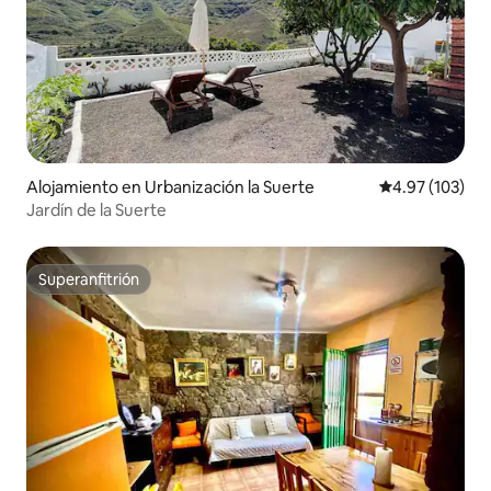
Alojamiento en Urbanización la Suerte
Calificación p
4.97 (103)
Jardín de la Suerte
Superanfitrión
Superanfitrión